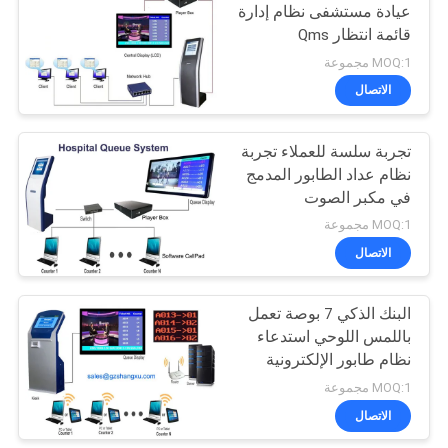
عيادة مستشفى نظام إدارة
قائمة انتظار Qms
16
MOQ:1 مجموعة
كشك شاشة تعمل
الاتصال
باللمس الخدمة الذاتية
تجربة سلسة للعملاء تجربة
نظام عداد الطابور المدمج
في مكبر الصوت
MOQ:1 مجموعة
الاتصال
5
نظام الاتصال
البنك الذكي 7 بوصة تعمل
باللمس اللوحي استدعاء
اللاسلكي لقائمة
نظام طابور الإلكترونية
الانتظار
طابور
MOQ:1 مجموعة
الاتصال