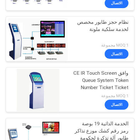
الاتصال
مراقبة
نظام حجز طابور مخصص
الجودة
21
لخدمة سلكية ملونة
نظام طابور
اتصل
MOQ:1 مجموعة
المستشفى
بنا
الاتصال
وافق CE IR Touch Screen
أخبار
Queue System Token
Number Ticket Ticket
50
اطلب
Dispenser مع طابعة
MOQ:1 مجموعة
حرارية
نظام إدارة قائمة
اقتباس
الاتصال
الانتظار
الخدمة الذاتية 19 بوصة
خريطة
رمز رقم كشك موزع تذاكر
الموقع
طابور آلة تذكرة لحكومة