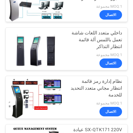
البنك
MOQ:1 مجموعة
PRIVACY
الاتصال
20
POLICY
داخلي متعدد اللغات شاشة
نظام طابور البنك
تعمل باللمس آلة قائمة
انتظار التذاكر
MOQ:1 مجموعة
الاتصال
نظام إدارة رمز قائمة
16
انتظار مجاني متعدد التحديد
للخدمة
كشك تذاكر الطابور
MOQ:1 مجموعة
الاتصال
SX-QTK171 220V عيادة