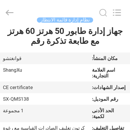
الانتظار
supplier.
Copyright
©
2020
نظام إدارة قائمة الانتظار
-
2026
Guangzhou
جهاز إدارة طابور 50 هرتز 60 هرتز
الصفحة
ShangXu
Technology
مع طابعة تذكرة رقم
الرئيسية
Co.,Ltd.
All
Rights
Reserved.
Developed
منتجات
مكان المنشأ:
قوانغتشو
by
ECER
اسم العلامة
ShangXu
معلومات
التجارية:
عنا
إصدار الشهادات:
CE certificate
رقم الموديل:
SX-QMS138
جولة
الحد الأدنى
1 مجموعة
في
لكمية:
المعمل
تفاصيل التغليف:
كرتون تغليف الصادرات القياسية مع رغوة