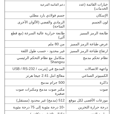
خيارات القائمة (عدد
دعم القائمة الفرعية
الخدمات)
الإسكان
جسم فولاذي بارد مطلي
لون الجسم
الرمادي والفضي (الألوان الأخرى
المتاحة)
طابعة الرمز المميز
طابعة حرارية عالية السرعة (مع قطع
آلي)
عرض طباعة الرمز المميز
من 80 ملم
ارتفاع طباعة الرمز المميز
غير محدود - حسب طول اللفة
نظام تحكم مدمج
متكامل مع نظام التحكم الرئيسي
Shangxu
واجهة الاتصالات
المدمج في إيثرنت / USB / RS-232
الكمبيوتر الصناعي
معالج انتل 2.41 جيجا هرتز
ذاكرة
500 جرام مدمج
صوت
مكبر صوت مدمج ومكبرات صوت
صغيرة
موزعات الأقصى لكل موقع
512 (مدمج) غير محدود (مستقل)
درجة حرارة التخزين
-10 درجة مئوية إلى 75 درجة مئوية