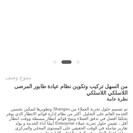
PRIVACY
POLICY
منتوج وصف
من السهل تركيب وتكوين نظام عيادة طابور المرضى
اللاسلكي اللاسلكي
نظرة عامة
تم تصميم حلول تجربة العملاء من Shangxu وتطويرها لتمكين تحسين
الخدمة القائم على التحليل. أكثر من نظام إدارة قوائم الانتظار الذي يوفر
تحكمًا أفضل في تدفق العملاء ويتيح قوائم انتظار مبسطة ووقت انتظار
أقل ، تقيس حلول تجربة عملاء Enterprise أيضًا أداء الخدمة و يولد
تقارير شاملة في الوقت الحقيقي على المستوى المحلي والمركزي.
يساعد إعداد التقارير في الوقت الفعلي الإدارة على: