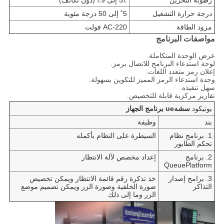
رطوبة التخزين
5٪ إلى 9٪ (دون تكاثف)
درجة حرارة التشغيل
5˚ إلى 50 درجة مئوية
مزود الطاقة
AC-220 فولت
مواصفات البرنامج
عرض الوحدة المتكاملة.
لوحة استدعاء البرنامج للاتصال برمز.
إعلان رمز متعدد اللغات.
وحدة استدعاء الرمز المميز للتكوين بسهولة.
سهل تنفيذه.
تقارير مركزية قابلة للتخصيص.
يونيكود
س
ش
ه
ue
برنامج الجهاز
بند
وظيفة
1. برنامج نظام
السيطرة على النظام بأكمله
تحكم الطابور
2. برنامج
إعداد مخصص لآلة الانتظار
QueuePlatform
3. برامج إصدار
خذ تذكرة رقم قائمة الانتظار ويمكن تخصيص
التذاكر
صورة الخلفية وصورة الزر ويمكن تصميم موضع
الزر وما إلى ذلك