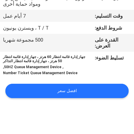
ومواد حماية أخرى
مراقبة
وقت التسليم:
7 أيام عمل
الجودة
شروط الدفع:
T / T ، ويسترن يونيون
القدرة على
500 مجموعة شهريا
اتصل
العرض:
بنا
تسليط الضوء:
جهاز إدارة قائمة انتظار 60 هرتز ، جهاز إدارة قائمة انتظار
50 هرتز ، جهاز إدارة قائمة انتظار التذاكر
,
,
50HZ Queue Management Device
أخبار
Number Ticket Queue Management Device
اطلب
افضل سعر
اقتباس
خريطة
الموقع