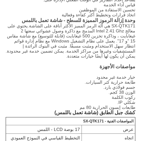
قياس أداء الخدمة
تحسين الاستفادة من الموظفين
اتخاذ قرارات وتخطيط أكثر كفاءة وفعالية
وحدة إزالة الرموز المميزة للسطح - شاشة تعمل باللمس
SX-QTK171 هي آلة الرمز المميز الأكثر أناقة على الشاشة.يحتوي على
معالج Intel 2.41 Ghz المدمج مع ذاكرة وصول عشوائي سعتها 2
غيغابايت ، وذاكرة تخزين 500 غيغابايت (قابلة للتوسيع) مع شاشة مقاس
15 "و 17". يعمل على نظام التشغيل Windows مع نظام إدارة قوائم
انتظار سهل الاستخدام ومثبت مسبقًا. مثبت في البنوك الرائدة |
المستشفيات وغيرها من مراكز الخدمة. يمكن تضمين خدمة غير محدودة.
يمكن أن يكون لها أيضًا خيارات متعددة.
مواصفات الأجهزة
خيار خدمة غير محدود
طابعة حرارية كتر السيارات.
جسم فولاذي بارد.
الوزن 38 كجم.
ركوب الكلمة
شكلي IP.
طابعات إبسون الحرارية 80 مم
كشك جبل الطابق (شاشة تعمل باللمس)
المواصفات الفنية - SX-QTK171
عرض
17 بوصة LCD - اللمس
اتجاه
التخطيط القياسي في النموذج العمودي