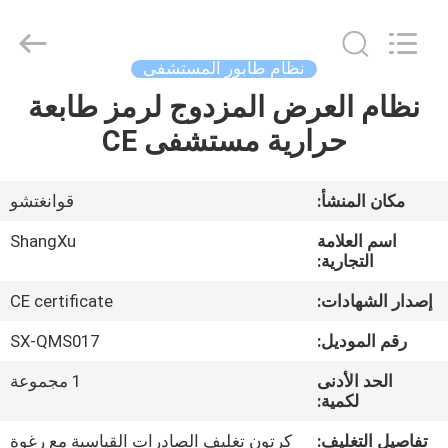
©
2020
-
2026
Guangzhou
نظام طابور المستشفى
ShangXu
Technology
نظام العرض المزدوج لرمز طابعة
الصفحة
Co.,Ltd.
All
Rights
حرارية مستشفى CE
الرئيسية
Reserved.
Developed
by
ECER
منتجات
مكان المنشأ:
قوانغتشو
اسم العلامة
ShangXu
معلومات
التجارية:
عنا
إصدار الشهادات:
CE certificate
رقم الموديل:
SX-QMS017
جولة
الحد الأدنى
1 مجموعة
في
لكمية:
المعمل
تفاصيل التغليف:
كرتون تغليف الصادرات القياسية مع رغوة