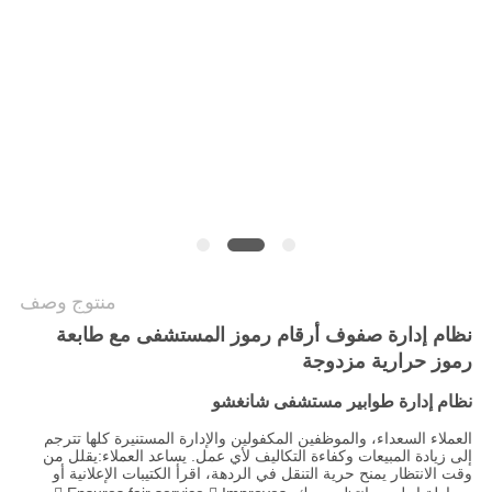
PRIVACY
POLICY
منتوج وصف
نظام إدارة صفوف أرقام رموز المستشفى مع طابعة
رموز حرارية مزدوجة
نظام إدارة طوابير مستشفى شانغشو
العملاء السعداء، والموظفين المكفولين والإدارة المستنيرة كلها تترجم
إلى زيادة المبيعات وكفاءة التكاليف لأي عمل. يساعد العملاء:يقلل من
وقت الانتظار يمنح حرية التنقل في الردهة، اقرأ الكتيبات الإعلانية أو