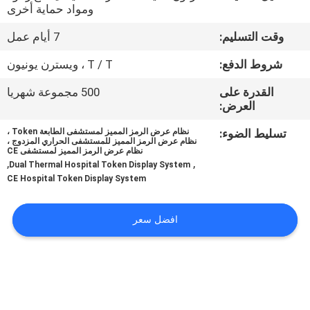
ومواد حماية أخرى
مراقبة
وقت التسليم:
7 أيام عمل
الجودة
شروط الدفع:
T / T ، ويسترن يونيون
القدرة على
500 مجموعة شهريا
اتصل
العرض:
بنا
تسليط الضوء:
نظام عرض الرمز المميز لمستشفى الطابعة Token ،
نظام عرض الرمز المميز للمستشفى الحراري المزدوج ،
نظام عرض الرمز المميز لمستشفى CE
,
,
أخبار
Dual Thermal Hospital Token Display System
CE Hospital Token Display System
اطلب
افضل سعر
اقتباس
خريطة
الموقع