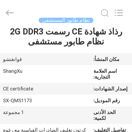
©
2020
-
2026
Guangzhou
نظام طابور المستشفى
ShangXu
Technology
رذاذ شهادة CE رسمت 2G DDR3
الصفحة
Co.,Ltd.
All
Rights
نظام طابور مستشفى
الرئيسية
Reserved.
Developed
by
ECER
منتجات
مكان المنشأ:
قوانغتشو
اسم العلامة
ShangXu
معلومات
التجارية:
عنا
إصدار الشهادات:
CE certificate
رقم الموديل:
SX-QMS1173
جولة
الحد الأدنى
1 مجموعة
في
لكمية:
المعمل
تفاصيل التغليف:
كرتون تغليف الصادرات القياسية مع رغوة