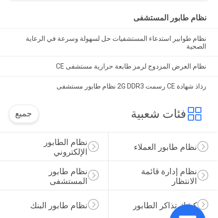
نظام طابور المستشفى
نظام طوابير استدعاء المستشفيات حل لسهولة وسرعة في الرعاية
الصحية
نظام العرض المزدوج لرمز طابعة حرارية مستشفى CE
رذاذ شهادة CE رسمت 2G DDR3 نظام طابور مستشفى
فئات شعبية
جميع
نظام الطابور 
نظام طابور العملاء
الإلكتروني
نظام إدارة قائمة 
نظام طابور 
الانتظار
المستشفى
كشك تذاكر الطابور
نظام طابور البنك