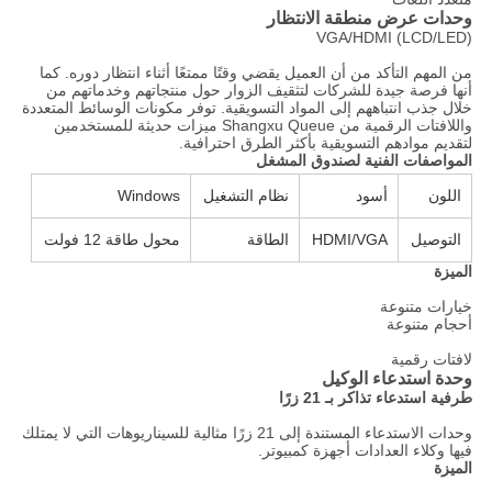
وحدات عرض منطقة الانتظار
(LCD/LED) VGA/HDMI
من المهم التأكد من أن العميل يقضي وقتًا ممتعًا أثناء انتظار دوره. كما
أنها فرصة جيدة للشركات لتثقيف الزوار حول منتجاتهم وخدماتهم من
خلال جذب انتباههم إلى المواد التسويقية. توفر مكونات الوسائط المتعددة
واللافتات الرقمية من Shangxu Queue ميزات حديثة للمستخدمين
لتقديم موادهم التسويقية بأكثر الطرق احترافية.
المواصفات الفنية لصندوق المشغل
اللون
أسود
نظام التشغيل
Windows
التوصيل
HDMI/VGA
الطاقة
محول طاقة 12 فولت
الميزة
خيارات متنوعة
أحجام متنوعة
لافتات رقمية
وحدة استدعاء الوكيل
طرفية استدعاء تذاكر بـ 21 زرًا
وحدات الاستدعاء المستندة إلى 21 زرًا مثالية للسيناريوهات التي لا يمتلك
فيها وكلاء العدادات أجهزة كمبيوتر.
الميزة