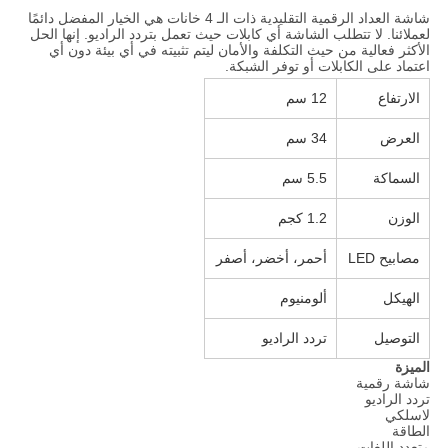
شاشة العداد الرقمية التقليدية ذات الـ 4 خانات هي الخيار المفضل دائمًا
لعملائنا. لا تتطلب الشاشة أي كابلات حيث تعمل بتردد الراديو. إنها الحل
الأكثر فعالية من حيث التكلفة والأمان ليتم تثبيته في أي بيئة دون أي
اعتماد على الكابلات أو توفر الشبكة.
الارتفاع
12 سم
العرض
34 سم
السماكة
5.5 سم
الوزن
1.2 كجم
مصابيح LED
أحمر، أخضر، أصفر
الهيكل
ألومنيوم
التوصيل
تردد الراديو
الميزة
شاشة رقمية
تردد الراديو
لاسلكي
الطاقة
متعدد اللغات