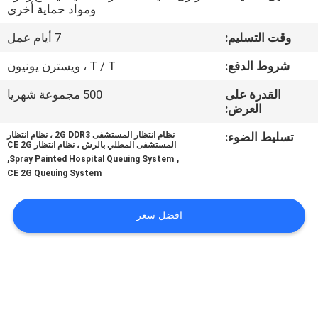
ومواد حماية أخرى
مراقبة
وقت التسليم:
7 أيام عمل
الجودة
شروط الدفع:
T / T ، ويسترن يونيون
القدرة على
500 مجموعة شهريا
اتصل
العرض:
بنا
تسليط الضوء:
نظام انتظار المستشفى 2G DDR3 ، نظام انتظار
المستشفى المطلي بالرش ، نظام انتظار CE 2G
,
,
Spray Painted Hospital Queuing System
أخبار
CE 2G Queuing System
اطلب
افضل سعر
اقتباس
خريطة
الموقع