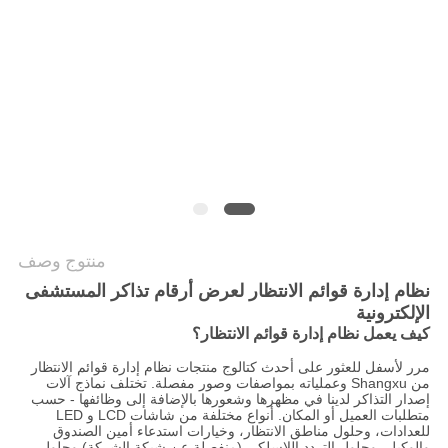
PRIVACY
POLICY
منتوج وصف
نظام إدارة قوائم الانتظار لعرض أرقام تذاكر المستشفى
الإلكترونية
كيف يعمل نظام إدارة قوائم الانتظار؟
مرر لأسفل للعثور على أحدث كتالوج منتجات نظام إدارة قوائم الانتظار
من Shangxu وعملياته بمواصفات وصور مفصلة. تختلف نماذج آلات
إصدار التذاكر لدينا في مظهرها وشعورها بالإضافة إلى وظائفها - حسب
متطلبات العميل أو المكان. أنواع مختلفة من شاشات LCD و LED
للعدادات، وحلول مناطق الانتظار، وخيارات استدعاء أمين الصندوق
والوكيل، وحلول التردد اللاسلكي (منفصلة عن شبكة الشركة) وحلول