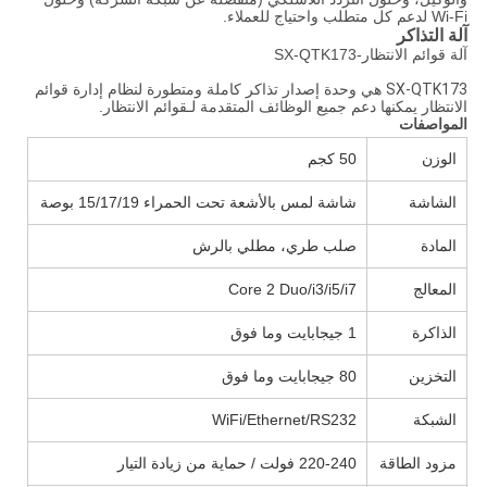
Wi-Fi لدعم كل متطلب واحتياج للعملاء.
آلة التذاكر
آلة قوائم الانتظار-SX-QTK173
SX-QTK173
هي وحدة إصدار تذاكر كاملة ومتطورة لنظام إدارة قوائم
الانتظار يمكنها دعم جميع الوظائف المتقدمة لـقوائم الانتظار.
المواصفات
الوزن
50 كجم
الشاشة
شاشة لمس بالأشعة تحت الحمراء 15/17/19 بوصة
المادة
صلب طري، مطلي بالرش
المعالج
Core 2 Duo/i3/i5/i7
الذاكرة
1 جيجابايت وما فوق
التخزين
80 جيجابايت وما فوق
الشبكة
WiFi/Ethernet/RS232
مزود الطاقة
220-240 فولت / حماية من زيادة التيار