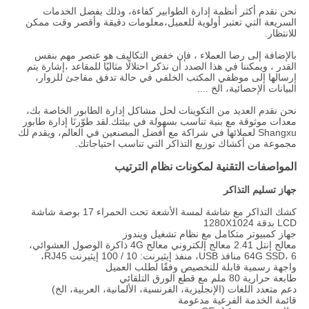
نحن نقدم أكثر أنظمة إدارة الطوابير كفاءة، وذلك بفضل الخدمات
السريعة التي تعتبر أولوية للعميل،معلومات دقيقة وأقصر وقت ممكن
للانتظار.
بالإضافة إلى رضا العملاء ، فإن خفض التكاليف هو عنصر مهم بنفس
القدر ، ويمكننا في هذا الصدد أن نذكر احتلالًا مثاليًا للمقاعد ،إشارة يتم
إرسالها إلى موظفي المكتب الخلفي في حالة تدفق مفاجئ للزوار،
البيانات الإحصائية، الخ ....
نحن نقدم العديد من التكوينات لحل مشاكل إدارة الطابور الخاصة بك،
معدات موثوقة مع بنية تناسب بسهولة في بيئتك.لقد طوّرنَا إدارة طابور
Shangxu لعملائها في شراكة مع أفضل المصنعين في العالم، ويقدم لك
مجموعة من أكشاك توزيع التذاكر التي تناسب احتياجاتك.
المواصفات التقنية لمكونات نظام الترتيب
جهاز تسليم التذاكر
كشك التذاكر مع شاشة لمسة الأشعة تحت الحمراء 17 بوصة شاشة
LCD بدقة 1280X1024
جهاز كمبيوتر متكامل مع نظام تشغيل ويندوز
معالج إنتل 2.41 معالج إلكتروني معالج 4G ذاكرة الوصول العشوائي،
64G SSD، 6 منافذ USB، منفذ إيثيرنت: 10 / 100 إيثيرنت RJ45،
واجهة رسمية قابلة للتخصيص وفقًا لطلب العميل
طابعة حرارية 80 ملم مع قطع الورق التلقائي
دعم متعدد اللغات (الإنجليزية، الفرنسية، الألمانية، العربية، الخ)
قائمة الخدمة الفرعية مدعومة