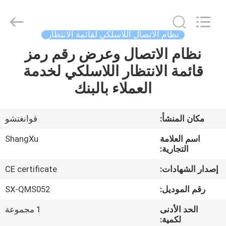
Copyright
©
2020
-
2026
نظام الاتصال اللاسلكي لقائمة الانتظار
Guangzhou
ShangXu
Technology
نظام الاتصال وعرض رقم رمز
الصفحة
Co.,Ltd.
All
قائمة الانتظار اللاسلكي لخدمة
الرئيسية
Rights
Reserved.
Developed
العملاء بالبنك
by
ECER
منتجات
مكان المنشأ:
قوانغتشو
معلومات
اسم العلامة
ShangXu
عنا
التجارية:
إصدار الشهادات:
CE certificate
جولة
رقم الموديل:
SX-QMS052
في
الحد الأدنى
1 مجموعة
المعمل
لكمية: