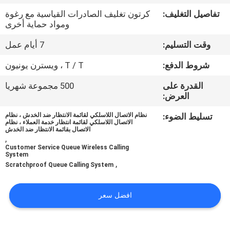
تفاصيل التغليف:
كرتون تغليف الصادرات القياسية مع رغوة
مراقبة
ومواد حماية أخرى
الجودة
وقت التسليم:
7 أيام عمل
شروط الدفع:
T / T ، ويسترن يونيون
اتصل
القدرة على
500 مجموعة شهريا
بنا
العرض:
تسليط الضوء:
نظام الاتصال اللاسلكي لقائمة الانتظار ضد الخدش ، نظام
أخبار
الاتصال اللاسلكي لقائمة انتظار خدمة العملاء ، نظام
الاتصال بقائمة الانتظار ضد الخدش
,
Customer Service Queue Wireless Calling
اطلب
System
,
Scratchproof Queue Calling System
اقتباس
افضل سعر
خريطة
الموقع