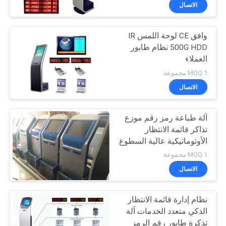
الاتصال
مراقبة
وافق CE لوحة اللمس IR
الجودة
500G HDD نظام طابور
العملاء
اتصل
MOQ:1 مجموعة
بنا
الاتصال
آلة طباعة رمز رقم موزع
أخبار
تذاكر قائمة الانتظار
الأوتوماتيكية عالية السطوع
اطلب
MOQ:1 مجموعة
اقتباس
الاتصال
نظام إدارة قائمة الانتظار
خريطة
الذكي متعدد الخدمات آلة
الموقع
تذكرة طابور رقم الرمز