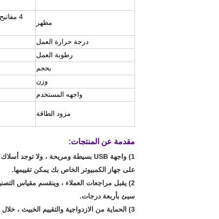
4 مفاتي
مظهر
درجة حرارة العمل
رطوبة العمل
بحجم
وزن
واجهه المستخدم
مزود الطاقة
مقدمة عن المنتجات:
1) واجهة USB بسيطة ومريحة ، ولا توجد أسلاك ، وبرامج تشغيل مثبتة
على جهاز الكمبيوتر الخاص بك يمكن تقييمها.
2) يقبل مراجعات العملاء ، وينقسم مقياس التصنيف إلى جيد جدًا ، جيد ، عادي ،
سيئ بأربعة درجات.
3) الحماية من الازدواجية والتقييم الخبيث ، خلال فترة زمنية معينة ،