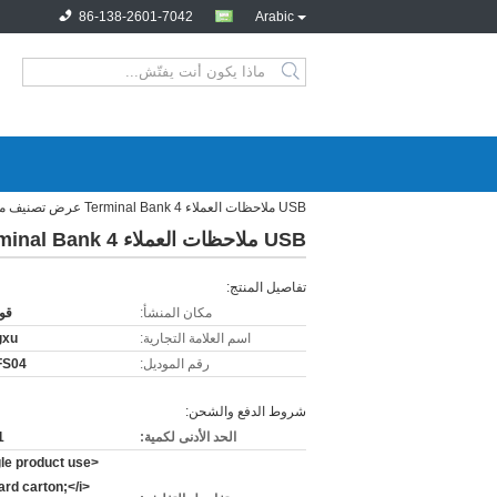
86-138-2601-7042
Arabic
USB ملاحظات العملاء Terminal Bank 4 عرض تصنيف مفاتيح التقييم
USB ملاحظات العملاء Terminal Bank 4 عرض تصنيف مفاتيح التقييم
تفاصيل المنتج:
مكان المنشأ:
قو
اسم العلامة التجارية:
gxu
رقم الموديل:
FS04
شروط الدفع والشحن:
الحد الأدنى لكمية:
1 قط
gle product use
ard carton;</i>