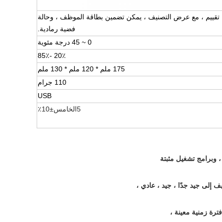
ح تقييم ، مع عرض التصنيف ، يمكن تضمين بطاقة الموظف ، وحالة
فضية رمادية.
0 ~ 45 درجة مئوية
20٪ -85٪
175 ملم * 120 ملم * 130 ملم
110 جرام
USB
5
الخامس
±
10٪