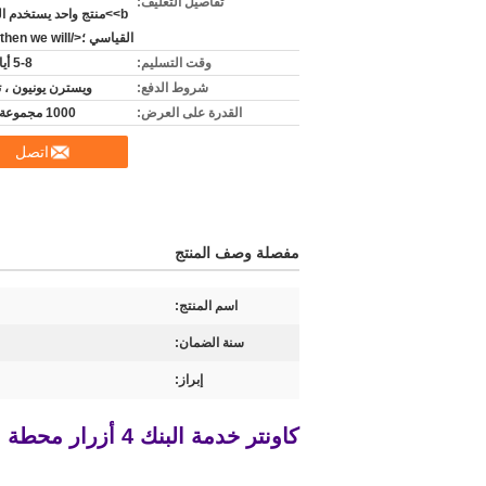
تفاصيل التغليف:
<b>منتج واحد يستخدم ا
القياسي ؛</b> <i>then we will
وقت التسليم:
5-8 أيام عمل
شروط الدفع:
ويسترن يونيون ، ت
القدرة على العرض:
1000 مجموعة شهريا
اتصل
مفصلة وصف المنتج
اسم المنتج:
سنة الضمان:
إبراز:
كاونتر خدمة البنك 4 أزرار محطة ملاحظات العملاء لتحسين جودة خدمة موظفي العداد