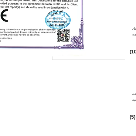
نك
مقاس 19 بوصة
مس
 شاشة
ية
(5)