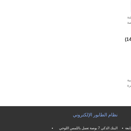
شة
اس 10.1 بوصة
نك
بية
رة
حت
اء
نظام الطابور الإلكتروني
تز مع طابعة
البنك الذكي 7 بوصة تعمل باللمس اللوحي