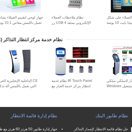
العملاء على شكل
نظام ملاحظات العملاء
جهاز لوحي لتقييم العملاء بشا
الإلكتروني بمنفذ USB 4 زر
تعمل باللمس مق
سعيد أم لا
يعمل على الويب من الب
نظام خدمة مركز انتظار التذاكر
(14)
ظار لاسلكي سلكي
IR Touch Panel نظام خدمة
CE الداخلية الإنجليزية العر
يعمل بنظام التشغيل Windows
انتظار مركز خدمة الغبار مع
التي تعمل باللمس آلة تذك
10 OS مقاس 21.5 بوصة الكل
كشك موزع التذاكر
لوحة تعمل باللمس الأشعة ت
بلمسة واحدة
الحمر
نظام طابور البنك
نظام إدارة قائمة الانتظار
حل نظام قائمة الانتظار لإصدار التذاكر
جهاز إدارة طابور 50 هرتز 60 هر