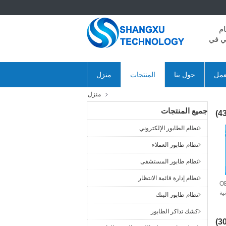
ام
ني في
عمل
حول بنا
المنتجات
منزل
منزل
جميع المنتجات
نظام الطابور الإلكتروني
نظام طابور العملاء
نظام طابور المستشفى
نظام إدارة قائمة الانتظار
OE
ية
نظام طابور البنك
نك
كشك تذاكر الطابور