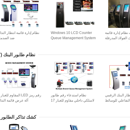
 فولت نظام إدارة قائمة
Windows 10 LCD Counter
نظام إدارة قائمة انتظار التذا
الفولاذ المدرفلة
Queue Management System
ضد الصدم
 آلة تذكرة انتظار
Wireless Wired Wired Qms
نظام طابور البنك
(17)
ظار البنك الرقمي
نظام استدعاء رقم طابور
رقم رمز LED المقاوم للغبا
لتفاعلي للوسائط
لاسلكي داخلي مقاوم للغبار 17
آلة عرض قائمة التذا
المتعددة
بوصة
كشك تذاكر الطابور