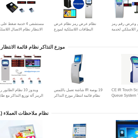
ل وعرض رقم رمز
نظام عرض رمز نظام عرض
مستشفى 4 خدمة ضغط على
ر اللاسلكي لخدمة
البطاقات اللاسلكية لموزع
الانتظار نظام الاتصال اللاسل
العملاء بالبنك
التذاكر اللاسلكي للبنك /
المستشفى
موزع التذاكر نظام قائمة الانتظار
CE IR Touch Scree
19 بوصة IR شاشة تعمل باللمس
ويندوز 10 نظام الطابور 
Queue System 
نظام قائمة انتظار موزع التذاكر
الرمز آلة توزيع التذاكر مع طاب
Number Ticket T
آلة رقم الرمز
Epson 80mm الحرارية
ة
نظام ملاحظات العملاء
(11)