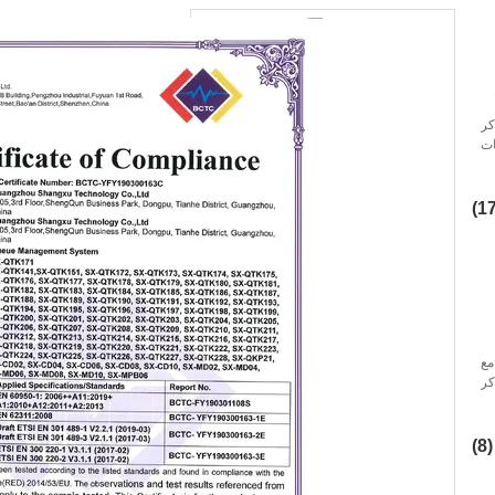
كر
ات
ر مع
كر
(8)