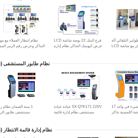
وابير التلقائي آلة
فرع البنك 22 بوصة شاشة LCD
نظام انتظار العملاء مع مو
 مع شاشة LCD
عرض كيوسك التذاكر نظام إدارة
التذاكر وعرض رقم الرمز المم
الطابور الإلكتروني
نظام طابور المستشفى
(15)
الكاملة كل شيء في واحد 17
SX-QTK171 220V عيادة عيادة
1 سنة الضمان نظام ر
ة اللمسية تذاكر
مستشفى نظام إدارة قائمة
مستشفى طابور الر
لطابور المستشفى
انتظار Qms
نظام إدارة قائمة الانتظار
(45)