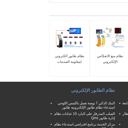
نظام منع الانعكاس
نظام طابور الكتروني
الإلكتروني
لمقاومة الصدمات
نظام الطابور الإلكتروني
تز مع طابعة
البنك الذكي 7 بوصة تعمل باللمس اللوحي
استدعاء نظام طابور الإلكترونية طابور
ظار
الصلب المدرفل على البارد 10 عدادات نظام
إدارة طابور Qms
مركز الخدمة برنامج افتراضي استدعاء نظام