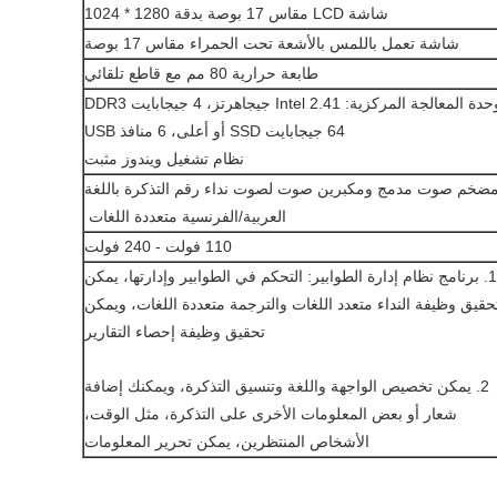
شاشة LCD مقاس 17 بوصة بدقة 1280 * 1024
شاشة تعمل باللمس بالأشعة تحت الحمراء مقاس 17 بوصة
طابعة حرارية 80 مم مع قاطع تلقائي
دة المعالجة المركزية: Intel 2.41 جيجاهرتز، 4 جيجابايت DDR3
64 جيجابايت SSD أو أعلى، 6 منافذ USB
نظام تشغيل ويندوز مثبت
ضخم صوت مدمج ومكبرين صوت لصوت نداء رقم التذكرة باللغة
العربية/الفرنسية متعددة اللغات
110 فولت - 240 فولت
1. برنامج نظام إدارة الطوابير: التحكم في الطوابير وإدارتها، يمكن
حقيق وظيفة النداء متعدد اللغات والترجمة متعددة اللغات، ويمكن
تحقيق وظيفة إحصاء التقارير
2. يمكن تخصيص الواجهة واللغة وتنسيق التذكرة، ويمكنك إضافة
شعار أو بعض المعلومات الأخرى على التذكرة، مثل الوقت،
الأشخاص المنتظرين، يمكن تحرير المعلومات