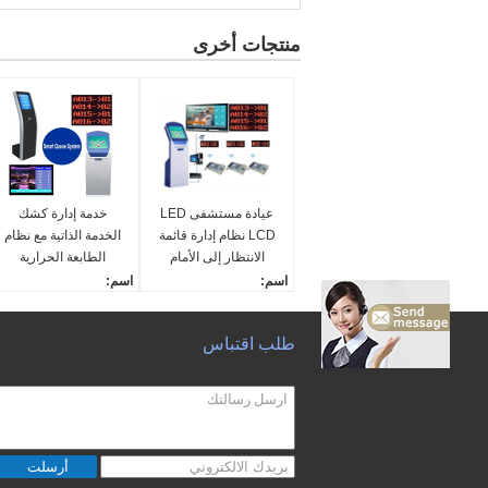
منتجات أخرى
عيادة مستشفى LED
خدمة إدارة كشك
LCD نظام إدارة قائمة
الخدمة الذاتية مع نظام
الانتظار إلى الأمام
الطابعة الحرارية
اسم:
اسم:
نظام إدارة الطابور
نظام إدارة الطابور
لغة:
لغة:
طلب اقتباس
الإنجليزية/العربية/الفرنسي
الإنجليزية/العربية/الفرنسي
ة/الروسية. الخ متعددة اللغا
ة/الروسية. الخ متعددة اللغ
ت المدعومة
ت المدعومة
مادة:
وظيفة:
الصلب المدلفن على البارد
إدارة قائمة الانتظار، طابع
شاشة تعمل باللمس:
تذاكر الانتظار الذكية
أرسلت
لوحة IR Touch
مادة: