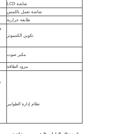
شاشة LCD
شاشة تعمل باللمس
طابعة حرارية
وح
تكوين الكمبيوتر
م
مكبر صوت
مزود الطاقة
ت
نظام إدارة الطوابير