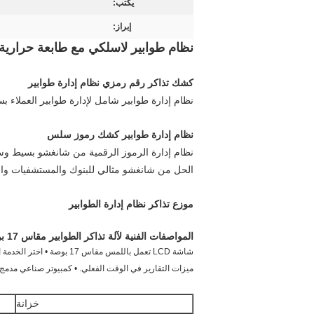
يكتب:
إبراز:
نظام طوابير لاسلكي مع طابعة حرارية مزدوجة 80 م
كشك تذاكر رقم رمزي نظام إدارة طوابير
نظام إدارة طوابير شامل لإدارة طوابير العملاء ب
نظام إدارة طوابير كشك رموز سلس
نظام إدارة الرموز الرقمية من شانغشو بسيط وسلس
الحل من شانغشو مثالي للبنوك والمستشفيات والعيا
موزع تذاكر نظام إدارة الطوابير
المواصفات الفنية لآلة تذاكر الطوابير مقاس 17 بوصة
شاشة LCD تعمل باللمس مق
ميزات التقارير في الوقت الفعلي. • كمبيوتر صناعي مدمج • يمكن الربط بـ RS485 سلكيًا أو لاسلكيًا • دع
خزانة