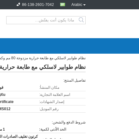
86-138-2601-7042
Arabic
نظام طوابير لاسلكي مع طابعة حرارية مزدوجة 80 مم وكشك تذاكر
نظام طوابير لاسلكي مع طابعة حرارية مزدوجة 80 مم
تفاصيل المنتج:
مكان المنشأ:
قو
اسم العلامة التجارية:
gXu
إصدار الشهادات:
tificate
رقم الموديل:
MS012
شروط الدفع والشحن:
الحد الأدنى لكمية:
1 مجموعة
كرتون تغليف الصادرات ال