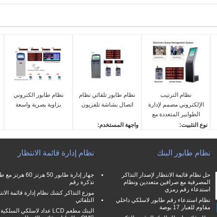
نظام الترتيب
نظام طابور تلقائي نظام
نظام طابور الكتروني
الإلكتروني مصمم لإدارة
اتصال بشاشة تلفزيون
بزاوية بصرية واسعة
الطوابير المتعددة مع
إصدار التذاكر المجدولة
نوع التثبيت:
واجهة المستخدم:
ونقل المشغل
وحدات مثبتة على الحائط أ
أكشاك تعمل باللمس
و مستقلة
لغة:
نظام طابور البنك
نظام إدارة قائمة الانتظار
الاستخدام:
الإنجليزية والعربية الخ
ا
إدارة قائمة الانتظار
نوع العرض:
واجهة المستخدم:
شاشات LED/LCD
حل نظام قائمة الانتظار لإصدار التذاكر
جهاز إدارة طابور 50 هرتز 60 هر
المصرفية مع صرافين متعددين ونظام
تذكرة رقم
كيوسكات الشاشة اللمسي
طابعة:
استدعاء رقم رمزي
ة
ة
طابعة حرارية 80 ملم مع قا
موزع التذاكر كشك نظام إدارة قائمة الانت
نظام استدعاء رقم طابور لاسلكي داخلي
التلقائي
طابعة:
طع آلي
مقاوم للغبار 17 بوصة
البنك مطعم LCD عداد لاسلكي السلكية
طابعة حرارية 80 ملم