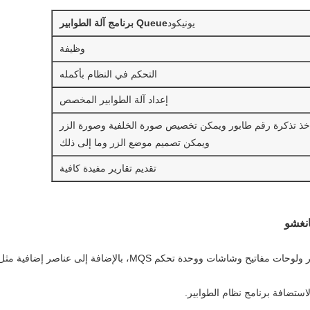
يونيكود
ue
e
u
Q
برنامج آلة الطوابير
وظيفة
التحكم في النظام بأكمله
إعداد آلة الطوابير المخصص
خذ تذكرة رقم طابور ويمكن تخصيص صورة الخلفية وصورة الزر
ويمكن تصميم موضع الزر وما إلى ذلك
تقديم تقارير مفيدة كافية
انغشو
حكم MQS، بالإضافة إلى عناصر إضافية مثل الكابلات والمستلزمات.
استضافة برنامج نظام الطوابير.