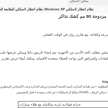
سلكي / لاسلكي
نظام انتظار لاسلكي Windows XP
نظام انتظار لاسلكي للطابعة الحراري
,
م كشك تذاكر
سرعة وكفاءة، مع تقارير زوار في الوقت الفعلي.
 يتطلب الحد الأدنى من الأجهزة، يتم إنشاء الرموز ذاتيًا ويمكن عرضها على أي
دات والمرافق التي تواجه العملاء متعددة الأقسام. يمكنك أيضًا عرض تقارير يو
اس 17 بوصة • اختر الخدمة المطلوبة. • تتم طباعة التذكرة باسم الخدمة المختارة ورقم التذكرة وعدد الأشخا
م لغات متعددة • قابل للتخصيص
خزانة فولاذية باردة متكاملة مع طلاء سيارات