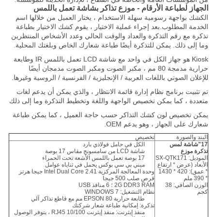
الجهاز لطباعة الأرقام - موزع تذاكر بشاشة تعمل باللمس
الكشك بواجهة رسومية سهلة الاستخدام ، يختار العميل من خلالها اسم
الخدمة المطلوب.بعد إجراء عملية الاختيار ، يقوم كشك الاختيار بطباعة
تذكرة مع رقم التذكرة والعداد والوقت الحالي وعدد الأشخاص المنتظرين
وما إلى ذلك. يمكن للتذكرة أيضًا طباعة شعارك الخاص وبلغتك المحلية.
Kiosk هو جهاز الكل في واحد مع شاشة LCD تعمل باللمس IR وطابعة
حرارية مدمجة 80 مم ، مكبر الصوت ومكبر الصوت مدمجان أيضًا
للإعلان الصوتي باللغات العربية / الإنجليزية / الفرنسية / الروسية وغيرها.
تم تثبيت برنامج نظام إدارة قائمة الانتظار ، والذي يمكن أن يدعم لغات
متعددة ، كما يمكن تخصيص الواجهة واللغة وتخطيط التذكرة وما إلى ذلك
يمكن تخصيص لون كشك التذاكر حسب حاجة العميل ، كما يمكن طباعة
شعارك على الجهاز ، وهو يدعم OEM.
البند والصورة
تخصيص
17
"
شاشة لمس
الكل في حامل فولاذي بارد
تذكرة
موزع
شاشة LCD من سامسونج مقاس 17 بوصة
الموديل: SX-QTK171
17 بوصة تعمل باللمس الأشعة تحت الحمراء
الأبعاد (عرض * ارتفاع
ميني بي سي بوكس ​​يحمل في ثناياه عوامل
* عمق): 420 * 1430
وحدة المعالجة المركزية Intel Dual Core 2.41 جيجا هرتز
* 390 ملم
قرص صلب 500 جيجا
الوزن الصافي: 38
2G DDR3 RAM ؛ 6 منافذ USB
كجم
نظام التشغيل: WINDOWS 7
طابعة حرارية EPSON 80 مم مع قاطع تذاكر آلي
تذكرة: إمكانية طباعة شعار شركتك
منفذ إيثرنت: منفذ إيثرنت 10/100 RJ45 ، يتوفر الوصول