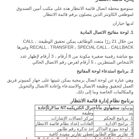
ستوضع محطة اتصال قائمة الانتظار هذه على مكتب أمين الصندوق
لموظفي الكاونتر الذين يتصلون برقم قائمة الانتظار.
لديها خياران
1. لوحة مفاتيح الاتصال المادية
من خلال 21 زرًا متعدد الوظائف يمكن تحقيق الوظيفة: CALL ،
RECALL ، TRANSFER ، SPECIAL CALL ، CALLBACK وغيرها
مع شاشة رقمية صغيرة مكونة من 8 أرقام ، 3 أرقام لإظهار عدد
الأشخاص المنتظرين ، 5 أرقام لعرض رقم الاتصال الحالي
2. برنامج استدعاء لوحة المفاتيح
وهي عبارة عن لوحة اتصال برمجية يمكن تثبيتها على جهاز كمبيوتر فريق
العمل لتحقيق وظيفة الاتصال والاستدعاء وإعادة الاتصال والتحويل
والمكالمات الخاصة وما إلى ذلك.
برنامج نظام إدارة قائمة الانتظار
يونيكود
س
ش
ه
أوي
م
أ
ن
أ
جنرال الكتريك
م
ه
NT
س
ا
F
ر
ث
أ
إعادة
بند
وظيفة
1. برنامج التحكم
مركز اتصالات الإشارات
2. برامج الإدارة
العادات إعداد نظام قائمة الانتظار
3. لوحة موزع التذاكر
خذ تذكرة رقم طابور
4. تقارير نظام الطابور
تعطي تقارير مفيدة كافية