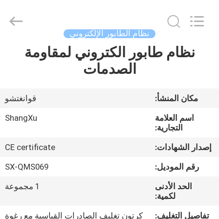
supplier.
Copyright
©
2020
-
نظام الطابور الإلكتروني
2026
Guangzhou
نظام طابور الكتروني لمقاومة
الصفحة
ShangXu
Technology
Co.,Ltd.
الصدمات
الرئيسية
All
Rights
Reserved.
Developed
by
منتجات
مكان المنشأ:
قوانغتشو
ECER
اسم العلامة
ShangXu
معلومات
التجارية:
عنا
إصدار الشهادات:
CE certificate
رقم الموديل:
SX-QMS069
جولة
الحد الأدنى
1 مجموعة
في
لكمية:
المعمل
تفاصيل التغليف:
كرتون تغليف الصادرات القياسية مع رغوة