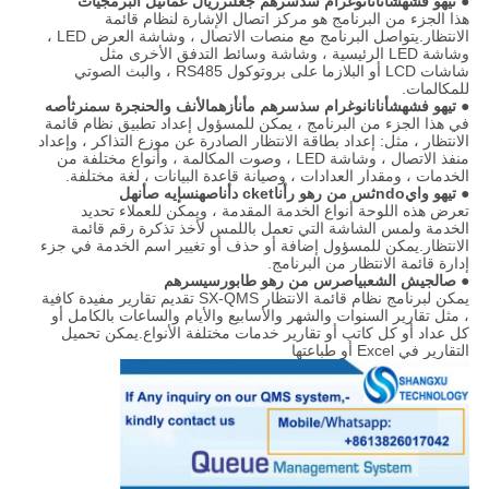
● تي
هو
ف
ش
ه
ش
أنا
نانوغرام
س
ذ
س
ر
ه
م
ج
على
ر
ريال عماني
ل البرمجيات
هذا الجزء من البرنامج هو مركز اتصال الإشارة لنظام قائمة
الانتظار.يتواصل البرنامج مع منصات الاتصال ، وشاشة العرض LED ،
وشاشة LED الرئيسية ، وشاشة وسائط التدفق الأخرى مثل
شاشات LCD أو البلازما على بروتوكول RS485 ، والبث الصوتي
للمكالمات.
● تي
هو
ف
ش
ه
ش
أنا
نانوغرام
س
ذ
س
ر
ه
م
م
أ
ن
أ
ز
ه
م
الأنف والحنجرة
س
من
ر
ث
أ
ص
ه
في هذا الجزء من البرنامج ، يمكن للمسؤول إعداد تطبيق نظام قائمة
الانتظار ، مثل: إعداد بطاقة الانتظار الصادرة عن موزع التذاكر ، وإعداد
منفذ الاتصال ، وشاشة LED ، وصوت المكالمة ، وأنواع مختلفة من
الخدمات ، ومقدار العدادات ، وصيانة قاعدة البيانات ، لغة مختلفة.
● تي
هو
واي
ndo
ث
س
من
ر
هو
ر
أنا
cket
د
أنا
ص
ه
ن
س
إيه
ص
أ
ن
ه
ل
تعرض هذه اللوحة أنواع الخدمة المقدمة ، ويمكن للعملاء تحديد
الخدمة ولمس الشاشة التي تعمل باللمس لأخذ تذكرة رقم قائمة
الانتظار.يمكن للمسؤول إضافة أو حذف أو تغيير اسم الخدمة في جزء
إدارة قائمة الانتظار من البرنامج.
● ص
الجيش الشعبي
ا
ص
ر
س
من
ر
هو
طابور
سي
س
ر
ه
م
يمكن لبرنامج نظام قائمة الانتظار SX-QMS تقديم تقارير مفيدة كافية
، مثل تقارير السنوات والشهر والأسابيع والأيام والساعات بالكامل أو
كل عداد أو كل كاتب أو تقارير خدمات مختلفة الأنواع.يمكن تحميل
التقارير في Excel أو طباعتها