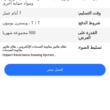
ومواد حماية أخرى
مراقبة
وقت التسليم:
7 أيام عمل
الجودة
شروط الدفع:
T / T ، ويسترن يونيون
القدرة على
500 مجموعة شهريا
اتصل
العرض:
بنا
تسليط الضوء:
نظام طابور مقاومة الصدمات الإلكتروني ، نظام طابور
مقاومة الصدمات
,
Impact Resistance Queuing System
أخبار
افضل سعر
اطلب
اقتباس
خريطة
الموقع