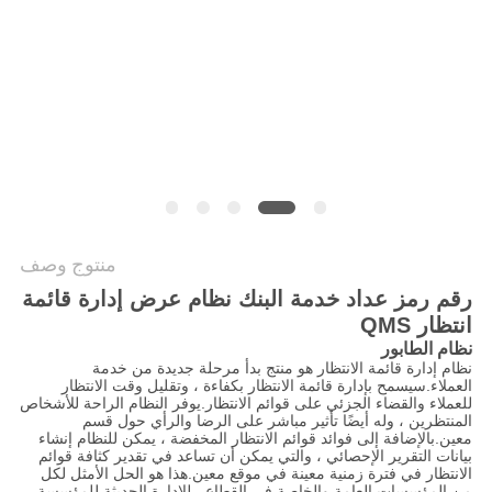
PRIVACY
POLICY
منتوج وصف
رقم رمز عداد خدمة البنك نظام عرض إدارة قائمة
انتظار QMS
نظام الطابور
نظام إدارة قائمة الانتظار هو منتج بدأ مرحلة جديدة من خدمة
العملاء.سيسمح بإدارة قائمة الانتظار بكفاءة ، وتقليل وقت الانتظار
للعملاء والقضاء الجزئي على قوائم الانتظار.يوفر النظام الراحة للأشخاص
المنتظرين ، وله أيضًا تأثير مباشر على الرضا والرأي حول قسم
معين.بالإضافة إلى فوائد قوائم الانتظار المخفضة ، يمكن للنظام إنشاء
بيانات التقرير الإحصائي ، والتي يمكن أن تساعد في تقدير كثافة قوائم
الانتظار في فترة زمنية معينة في موقع معين.هذا هو الحل الأمثل لكل
من المؤسسات العامة والخاصة في القطاع ، للإدارة الحديثة للمؤسسة.