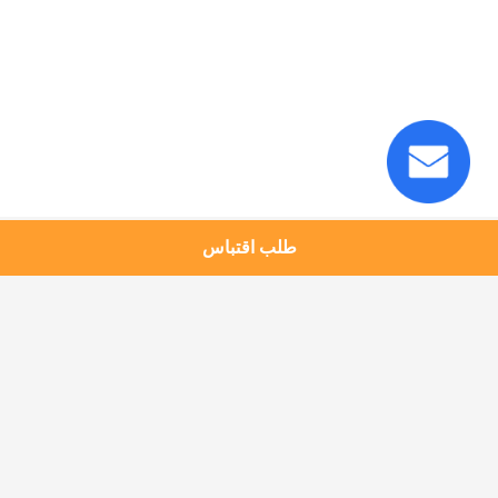
طلب اقتباس
فئات شعبية
جميع
نظام الطابور 
نظام طابور العملاء
الإلكتروني
نظام إدارة قائمة 
نظام طابور 
الانتظار
المستشفى
كشك تذاكر الطابور
نظام طابور البنك