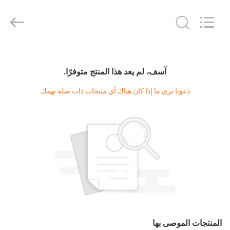
supplier.
Copyright
©
2020
-
2025
Guangzhou
الصفحة
ShangXu
Technology
Co.,Ltd.
الرئيسية
آسف، لم يعد هذا المنتج متوفرًا.
All
Rights
Reserved.
دعونا نرى ما إذا كان هناك أي منتجات ذات صلة تهمك
Developed
by
منتجات
ECER
معلومات
عنا
جولة
في
المعمل
المنتجات الموصى بها