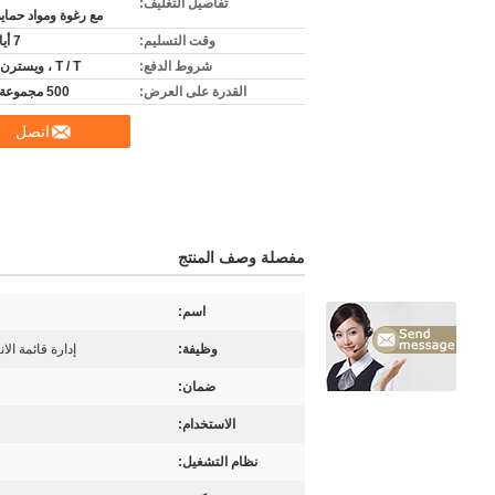
تفاصيل التغليف:
مع رغوة ومواد حماي
وقت التسليم:
7 أيام عمل
شروط الدفع:
T / T ، ويسترن يونيون
القدرة على العرض:
500 مجموعة شهريا
اتصل
مفصلة وصف المنتج
اسم:
وظيفة:
إدارة قائمة الا
ضمان:
الاستخدام:
نظام التشغيل: