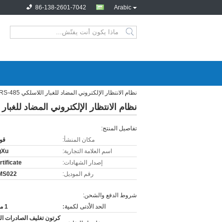
86-138-2601-7042
Arabic
نظام الانتظار الإلكتروني المضاد للغبار اللاسلكي RS-232 RS-485
نظام الانتظار الإلكتروني المضاد للغبار اللاسلكي 5
تفاصيل المنتج:
مكان المنشأ:
قو
اسم العلامة التجارية:
gXu
إصدار الشهادات:
tificate
رقم الموديل:
MS022
شروط الدفع والشحن:
الحد الأدنى لكمية:
1 مجموعة
كرتون تغليف الصادرات ال