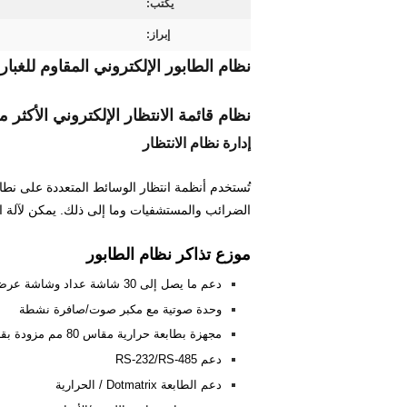
يكتب:
إبراز:
نظام الطابور الإلكتروني المقاوم للغبار RS-232 RS-485
نظام قائمة الانتظار الإلكتروني الأكثر مبيعًا OEM/ODM متاح لنظام إدارة طابور البنك/
إدارة نظام الانتظار
تُستخدم أنظمة انتظار الوسائط المتعددة على نطا
الضرائب والمستشفيات وما إلى ذلك. يمكن لآلة الانتظ
موزع تذاكر نظام الطابور
دعم ما يصل إلى 30 شاشة عداد وشاشة عرض رئيسية واحدة
وحدة صوتية مع مكبر صوت/صافرة نشطة
مجهزة بطابعة حرارية مقاس 80 مم مزودة بقاطع ورق تلقائي لطباعة التذاكر (يمكن اختيار القطع الكامل أو الجزئي)
دعم RS-232/RS-485
دعم الطابعة Dotmatrix / الحرارية