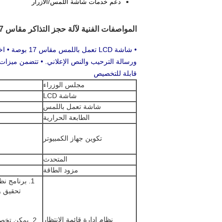
دعم خدمات شاشة اللمس/الأزرار
المواصفات الفنية لآلة حجز التذاكر مقاس 17 بوصة
• شاشة LCD ت
ورسالة الترحيب والنص الإعلاني. • تتضمن ميزات إعداد التق
قابلة للتخصيص
مجلس الوزراء
شاشة LCD
شاشة تعمل باللمس
الطابعة الحرارية
تكوين جهاز الكمبيوتر
المتحدث
مزود الطاقة
1. برنامج نظ
تحقيق و
نظام إدارة قائمة الانتظار
2. يمكن تخص