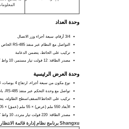
المعلوما
وحدة العداد
3/4 أرقام، سبعة أجزاء وزر الاتصال
التواصل مع النظام عبر منفذ RS-485 الخاص به مع إمكانية التحكم فيه
تركيب على الحائط، يتضمن الدعامة
مصدر الطاقة: 12 فولت تيار مستمر، 10 واط كحد أقصى
وحدة العرض الرئيسية
نوع مكون من سبعة أجزاء، ارتفاع 4 بوصات، 3 أرقام لرقم قائمة الانتظار ورقمين لرقم العداد
تواصل مع وحدة التحكم عبر منفذ RS-485، باستخدام مفتاح DIP لتعيين عنوان الجهاز
تركيب على الحائط/السقف/سطح الطاولة، يتض
الأبعاد 550 ملم (عرض) × 55 ملم (عمق) × 205 ملم (ارتفاع)، 2.6 كجم
مصدر الطاقة: 220 فولت تيار متردد، 10 واط كحد أقصى
Shangxu برنامج نظام إدارة قائمة الانتظار الكامل