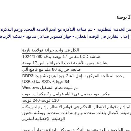
عمل باللمس مقاس 17 بوصة • اختر الخدمة المطلوبة. • تتم طباعة التذكرة مع اسم الخدمة المحدد ور
ارير في الوقت الفعلي. • جهاز كمبيوتر صناعي مدمج. • يمكنه الارتباط بـ RS485 سلكيًا أو لاسل
الكل في واحد خزانة فولاذية باردة
شاشة LCD مقاس 17 بوصة بدقة 1280*1024
شاشة لمس بالأشعة تحت الحمراء مقاس 17 بوصة
طابعة حرارية 80 ملم مع قاطع آلي
وحدة المعالجة المركزية: إنتل 2.41 جيجا هرتز، 4 جيجا DDR3
64 جيجا SSD، 6 منافذ USB
تم تثبيت نظام التشغيل Windows
مكبر صوت يحمل في ثناياه عوامل و2 مكبرات صوت
110 فولت-240 فولت
ام إدارة قوائم الانتظار: التحكم في قوائم الانتظار وإدارتها، ويمكنه
ظيفة الاتصال بلغات متعددة وترجمة لغات متعددة، ويمكنه تحقيق
الوظيفة الإحصائية للتقرير
يص الواجهة واللغة وتنسيق التذكرة، ويمكنك إضافة شعار أو بعض