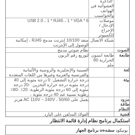
"الذاكرة
العشوائية في
الهواتف
والحواسيب
موصلات
6 * USB 2.0 ، 1 * RJ45 ، 1 * VGA
الإدخال /
الإخراج
للكمبيوتر
شبكة الاتصال
منفذ 10/100 إيثرنت مدمج RJ45 ، إمكانية
الوصول إلى الإنترنت
الصوت
نظام صوتي مدمج
طابعة
طابعة ابسون
لتوزيع رقم الزبون
الحرارية 80
ملم
لغة
الصينية والإنجليزية والروسية والألمانية
والفرنسية والعربية وغيرها من اللغات المتعددة
بيئة
درجة حرارة التشغيل: 0 درجة مئوية إلى 40
درجة مئوية درجة حرارة التخزين: -20 درجة
مئوية إلى 60 درجة مئوية الرطوبة: 20٪ -80٪ ​​
رطوبة نسبية عند 40 درجة مئوية ،
مزود
يعمل على AC 110V ~ 240V ، 50/60 هرتز
طاقة
النظام
قضية
الفولاذ المدلفن على البارد
استكمال برنامج نظام إدارة قائمة الانتظار
يونيكود
س
ش
ه
ue
برنامج الجهاز