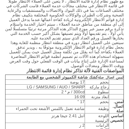
مع ظهور نظام إدارة قائمة الانتظار ، لا يتعين على العملاء الانتظار طويلًا
في قائمة الانتظار في مختلف مجالات خدمة العملاء.قامت الشركات في
مختلف الصناعات بما في ذلك البنوك والاتصالات والمستشفيات والرعاية
الصحية وشركات الطيران والوكالات الحكومية المختلفة بتكييف نظام
إدارة قوائم الانتظار الإلكترونية لزيادة كفاءة أعمالها.عندما يدخل العميل
إلى أي منطقة من مناطق خدمة العملاء ، سيتم اختيار الخدمة واستلام
تذكرة برقم مميز عبر موزع التذاكر.هذه التذاكر مرتبة ترتيبًا متسلسلًا لمن
يأتي أولاً ، يتم تقديمها أولاً ويتم تصنيفها بشكل أكبر حسب الخدمة التي
يختارها العميل ورقم العداد الذي سيتم تقديم الخدمة عليه.
سيتعين على العميل انتظار دوره في منطقة انتظار منظمة للغاية.وهذا
يجعل نظام إدارة قوائم الانتظار الإلكترونية موثوقًا به ، ويدير تدفق
العملاء بكفاءة.كما أنه يقلل من تكلفة ممثل العميل حيث يمكن للعميل
بسهولة استخدام هذه الآلات.تم تصميم أنظمة قوائم الانتظار المعاصرة
لمساعدة الإدارة على إنتاج بيانات في الوقت الفعلي حول وقت العرض
ووقت الانتظار ومعدلات الوصول.
المواصفات الفنية لآلة تذاكر نظام إدارة قائمة الانتظار
كشك شاشة الكمبيوتر الشخصي مع الطابعة
لمس. اتصال. صلة
بحجم
17 بوصة
زجاج ماركة
LG / SAMSUNG / AUO / SHARP
سطوع
300cd / م * 2
ابعاد متزنة
16:09
لمس.
بحجم
17 "
اتصال.
وظيفة
شاشة تعمل باللمس الأشعة تحت الحمراء
صلة
اساسي
اللوحة
انتل 2.41 جيجا هرتز
تخصيص
الرئيسية
الرامات
2 ز