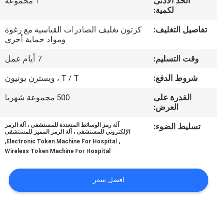
الحد الأدنى
1 مجموعة
لكمية:
مراقبة
تفاصيل التغليف:
كرتون تغليف الصادرات القياسية مع رغوة
الجودة
ومواد حماية أخرى
وقت التسليم:
7 أيام عمل
اتصل
شروط الدفع:
T / T ، ويسترن يونيون
بنا
القدرة على
500 مجموعة شهريا
العرض:
أخبار
تسليط الضوء:
آلة رمز الوسائط المتعددة للمستشفى ، آلة الرمز
الإلكتروني للمستشفى ، آلة الرمز المميز للمستشفى
,
,
Electronic Token Machine For Hospital
اطلب
Wireless Token Machine For Hospital
اقتباس
افضل سعر
خريطة
الموقع