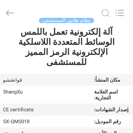
©
2020
-
2026
Guangzhou
نظام طابور المستشفى
ShangXu
Technology
آلة إلكترونية تعمل باللمس
الصفحة
Co.,Ltd.
All
Rights
الوسائط المتعددة اللاسلكية
الرئيسية
Reserved.
Developed
الإلكترونية الرمز المميز
by
ECER
منتجات
للمستشفى
معلومات
مكان المنشأ:
قوانغتشو
عنا
اسم العلامة
ShangXu
التجارية:
جولة
إصدار الشهادات:
CE certificate
في
رقم الموديل:
SX-QMS018
المعمل