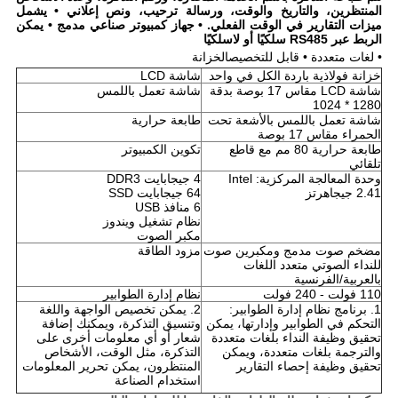
المنتظرين، والتاريخ والوقت، ورسالة ترحيب، ونص إعلاني • يشمل
ميزات التقارير في الوقت الفعلي. • جهاز كمبيوتر صناعي مدمج • يمكن
الربط عبر RS485 سلكيًا أو لاسلكيًا
• لغات متعددة • قابل للتخصيص
الخزانة
خزانة فولاذية باردة الكل في واحد
شاشة LCD
شاشة LCD مقاس 17 بوصة بدقة
شاشة تعمل باللمس
1280 * 1024
شاشة تعمل باللمس بالأشعة تحت
طابعة حرارية
الحمراء مقاس 17 بوصة
طابعة حرارية 80 مم مع قاطع
تكوين الكمبيوتر
تلقائي
وحدة المعالجة المركزية: Intel
4 جيجابايت DDR3
2.41 جيجاهرتز
64 جيجابايت SSD
6 منافذ USB
نظام تشغيل ويندوز
مكبر الصوت
مضخم صوت مدمج ومكبرين صوت
مزود الطاقة
للنداء الصوتي متعدد اللغات
بالعربية/الفرنسية
110 فولت - 240 فولت
نظام إدارة الطوابير
1. برنامج نظام إدارة الطوابير:
2. يمكن تخصيص الواجهة واللغة
التحكم في الطوابير وإدارتها، يمكن
وتنسيق التذكرة، ويمكنك إضافة
تحقيق وظيفة النداء بلغات متعددة
شعار أو أي معلومات أخرى على
والترجمة بلغات متعددة، ويمكن
التذكرة، مثل الوقت، الأشخاص
تحقيق وظيفة إحصاء التقارير
المنتظرون، يمكن تحرير المعلومات
استخدام الصناعة