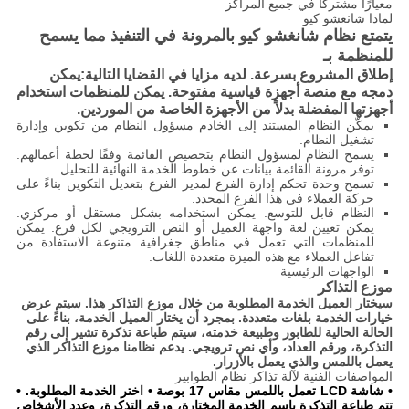
معيارًا مشتركًا في جميع المراكز
لماذا شانغشو كيو
يتمتع نظام شانغشو كيو بالمرونة في التنفيذ مما يسمح
للمنظمة بـ
إطلاق المشروع بسرعة. لديه مزايا في القضايا التالية:
يمكن
دمجه مع منصة أجهزة قياسية مفتوحة. يمكن للمنظمات استخدام
أجهزتها المفضلة بدلاً من الأجهزة الخاصة من الموردين.
يمكّن النظام المستند إلى الخادم مسؤول النظام من تكوين وإدارة
تشغيل النظام.
يسمح النظام لمسؤول النظام بتخصيص القائمة وفقًا لخطة أعمالهم.
توفر مرونة القائمة بيانات عن خطوط الخدمة النهائية للتحليل.
تسمح وحدة تحكم إدارة الفرع لمدير الفرع بتعديل التكوين بناءً على
حركة العملاء في هذا الفرع المحدد.
النظام قابل للتوسع. يمكن استخدامه بشكل مستقل أو مركزي.
يمكن تعيين لغة واجهة العميل أو النص الترويجي لكل فرع. يمكن
للمنظمات التي تعمل في مناطق جغرافية متنوعة الاستفادة من
تفاعل العملاء مع هذه الميزة متعددة اللغات.
الواجهات الرئيسية
موزع التذاكر
سيختار العميل الخدمة المطلوبة من خلال موزع التذاكر هذا. سيتم عرض
خيارات الخدمة بلغات متعددة. بمجرد أن يختار العميل الخدمة، بناءً على
الحالة الحالية للطابور وطبيعة خدمته، سيتم طباعة تذكرة تشير إلى رقم
التذكرة، ورقم العداد، وأي نص ترويجي. يدعم نظامنا موزع التذاكر الذي
يعمل باللمس والذي يعمل بالأزرار.
المواصفات الفنية لآلة تذاكر نظام الطوابير
• شاشة LCD تعمل باللمس مقاس 17 بوصة • اختر الخدمة المطلوبة. •
تتم طباعة التذكرة باسم الخدمة المختارة، ورقم التذكرة، وعدد الأشخاص