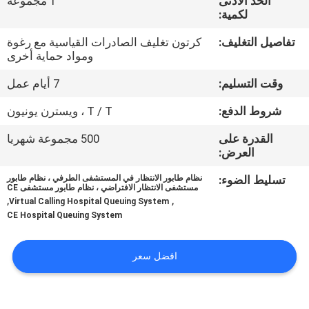
الحد الأدنى
1 مجموعة
لكمية:
مراقبة
تفاصيل التغليف:
كرتون تغليف الصادرات القياسية مع رغوة
الجودة
ومواد حماية أخرى
وقت التسليم:
7 أيام عمل
اتصل
شروط الدفع:
T / T ، ويسترن يونيون
بنا
القدرة على
500 مجموعة شهريا
العرض:
أخبار
تسليط الضوء:
نظام طابور الانتظار في المستشفى الطرفي ، نظام طابور
مستشفى الانتظار الافتراضي ، نظام طابور مستشفى CE
,
,
Virtual Calling Hospital Queuing System
اطلب
CE Hospital Queuing System
اقتباس
افضل سعر
خريطة
الموقع