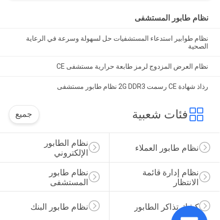
نظام طابور المستشفى
نظام طوابير استدعاء المستشفيات حل لسهولة وسرعة في الرعاية
الصحية
نظام العرض المزدوج لرمز طابعة حرارية مستشفى CE
رذاذ شهادة CE رسمت 2G DDR3 نظام طابور مستشفى
فئات شعبية
جميع
نظام الطابور 
نظام طابور العملاء
الإلكتروني
نظام إدارة قائمة 
نظام طابور 
الانتظار
المستشفى
كشك تذاكر الطابور
نظام طابور البنك