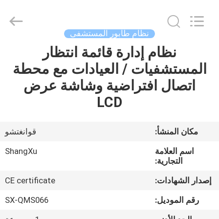
©
2020
-
2026
Guangzhou
نظام طابور المستشفى
ShangXu
Technology
نظام إدارة قائمة انتظار
الصفحة
Co.,Ltd.
All
Rights
المستشفيات / العيادات مع محطة
الرئيسية
Reserved.
Developed
اتصال افتراضية وشاشة عرض
by
ECER
منتجات
LCD
معلومات
مكان المنشأ:
قوانغتشو
عنا
اسم العلامة
ShangXu
التجارية:
جولة
إصدار الشهادات:
CE certificate
في
رقم الموديل:
SX-QMS066
المعمل