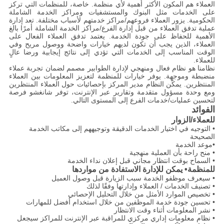
العملاء هم المكون الأكثر أهمية لأي منظمة. خاصة، للمنظمات التي تركز
على الخدمات مثل البنوك والمستشفيات ومراكز الخدمة الشاملة
الحكومية. يزور العملاء فروعهم/مراكز خدمتهم لأسباب مختلفة. تعد إدارة
عملية تدفق العملاء من قبل إدارة الفرع/مراكز الخدمة الشاملة أمرًا بالغ
الأهمية للحفاظ على جودة الخدمة. يعتمد تدفق العملاء الفعال على
العملاء، الذين يجب أن تكون لديهم خيارات واضحة ووصول مريح وفي
الوقت المناسب إلى الخدمات التي تؤدي إلى نتائج إيجابية ورضا عالٍ
للعملاء.
نظامنا هو نظام فعال ومنهجي لإدارة الطوابير مصمم لضمان تجربة عملاء
منضبطة وموجهة. يوفر خيارات للمنظمة لتعزيز المعلومات بين العملاء
المنتظرين. يمكّن النظام مدير المركز بإحصائيات حول العملاء المنتظرين
ومع وحدة مسؤول متقدمة وتقارير عبر الإنترنت، توفر شانغشو فرصة
لتحسين عمليات/خدمات الفرع إلى المستوى التالي.
الفوائد
للعملاء/الزوار
• التوجيه في اختيار الخدمات الدقيقة وتوجيههم إلى مكاتب الخدمة
الصحيحة
•موعد الخدمة
• منح راحة بأن العملية منهجية
• السماح بوقت انتظار مجاني قبل إعلان نداء الخدمة
للمنظمة
• يمكن للإدارة الاستفادة من مواردها
• سيعرف موظفو الخدمة سبب الزيارة قبل وصول العميل
• تصنيف الخدمات / العملاء وإدارتها وفقًا لذلك
• تخصيص الموارد الأمثل من خلال التحليل الإحصائي
• تحسين جودة خدمة الموظفين من خلال استخدام أفضل للمهارات
• نشر المعلومات أثناء وقت الانتظار
• نظام معلومات إداري مركزي للمراقبة عبر الإنترنت للمراكز سيجعل