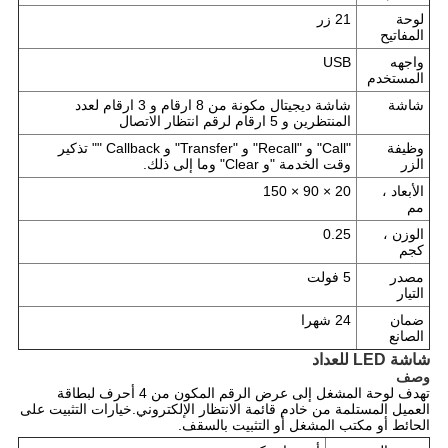
لوحة
21 زر
المفاتيح
واجهه
USB
المستخدم
شاشة
شاشة ديجيتال مكونة من 8 ارقام و 3 ارقام لعدد
المنتظرين و 5 ارقام لرقم انتظار الاتصال
وظيفة
"Call" و "Recall" و "Transfer" و Callback "" تذكير
الزر
وقت الخدمة "و Clear" وما إلى ذلك.
الأبعاد ،
20 × 90 × 150
مم
الوزن ،
0.25
كجم
مصدر
5 فولت
التيار
ضمان
24 شهرا
الصانع
شاشة LED للعداد
وصف
تهدف لوحة المشغل إلى عرض الرقم المكون من 4 أحرف لبطاقة
العميل المستلمة من خادم قائمة الانتظار الإلكتروني.خيارات التثبيت على
الحائط أو مكتب المشغل أو التثبيت بالسقف.