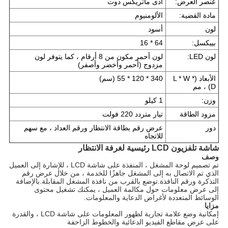
عنصر العرض:
أدى ماتريكس دوت
مادة القضية:
الألومنيوم
لون
أسود
بييكسل:
64 * 16
لون LED:
لون أحمر مكون من 8 أرقام ، كما يتوفر لون
مزدوج (أحمر وأخضر وأصفر)
الأبعاد (L * W *
340 * 120 * 55 (سم)
D) ، مم
وزن:
1 كيلو
مزود الطاقة
تيار متردد 220 فولت
دور
عرض رقم بطاقة الانتظار ورقم العداد ، مع سهم
للاتجاه
شاشة تلفزيون LCD رئيسية لغرفة الانتظار
وصف
تم تصميم لوحة المشغل ، المنفذة على شاشة LCD ، للإشارة إلى العميل
الذي تم الاتصال به إلى المشغل جاهزًا للخدمة ، من خلال عرض رقم
التذكرة ورقم النافذة.توضع بالقرب من نافذة المشغل المقابلة.بالإضافة
إلى عرض معلومات حول مكالمة العميل ، يمكنك تشغيل محتوى
الوسائط المتعددة لأغراض الدعاية والمعلومات.
مزايا
إمكانية وضع علامة تجارية لظهور المعلومات على شاشة LCD ، والقدرة
على عرض مقاطع الفيديو الدعائية والخطوط الزاحفة