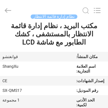
الانتظار
supplier.
Copyright
©
2020
نظام إدارة قائمة الانتظار
-
2026
Guangzhou
مكتب البريد ، نظام إدارة قائمة
الصفحة
ShangXu
Technology
الانتظار بالمستشفى ، كشك
الرئيسية
Co.,Ltd.
All
Rights
الطابور مع شاشة LCD
Reserved.
Developed
منتجات
by
ECER
مكان المنشأ:
قوانغتشو
معلومات
اسم العلامة
ShangXu
عنا
التجارية:
إصدار الشهادات:
CE
جولة
رقم الموديل:
SX-QMS17
في
الحد الأدنى
1 مجموعة
المعمل
لكمية: