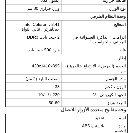
طابعة حرارية
إبسون 532
نوع الورق
ورق حراري 80 مم
وحدة النظام الطرفي
المعالج
Intel Celeron ، 2.41
جيجاهرتز ، ثنائي النواة
الرامات " الذاكرة العشوائية في
2 جيجا بايت DDR3
الهواتف والحواسيب "
قائد
هارد 500 جيجا بايت
إطار
الحجم (العرض × الارتفاع × العمق) ،
420x1410x395
مم
مادة الجسم
الصلب البارد (2 مم)
الوزن ، كجم
38
الجهد الكهربائي ، V
220 +/- 10٪
التردد هرتز
50-60
لوحة مفاتيح متعددة الأزرار للاتصال
اسم
تحديد
مادة
بلاستيك ABS
الجسم