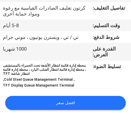
تفاصيل التغليف:
كرتون تغليف الصادرات القياسية مع رغوة
مراقبة
ومواد حماية أخرى
الجودة
وقت التسليم:
5-8 أيام
شروط الدفع:
تي / تي ، ويسترن يونيون ، موني جرام
اتصل
القدرة على
1000 شهريا
بنا
العرض:
تسليط الضوء:
محطة إدارة قائمة انتظار الأشعة تحت الحمراء بالمستشفى
أخبار
، محطة إدارة قائمة انتظار الصلب البارد ، محطة إدارة قائمة
انتظار شاشة TFT
,
,
Cold Steel Queue Management Terminal
TFT Display Queue Management Terminal
اطلب
اقتباس
افضل سعر
خريطة
الموقع