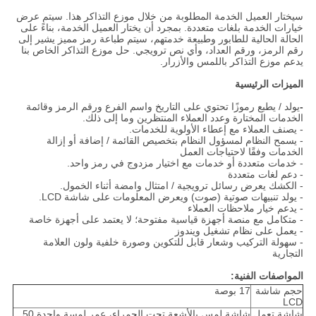
سيختار العميل الخدمة المطلوبة من خلال موزع التذاكر هذا. سيتم عرض
خيارات الخدمة بلغات متعددة. بمجرد أن يختار العميل الخدمة، بناءً على
الحالة الحالية للطابور وطبيعة خدمتهم، سيتم طباعة رمز مميز يشير إلى
رقم الرمز، ورقم العداد، وأي نص ترويجي. حل موزع التذاكر الخاص بنا
يدعم موزع التذاكر باللمس والأزرار.
الميزات الرئيسية
-
يولد / يطبع رموزًا تحتوي على التاريخ واسم الفرع ورقم الرمز وقائمة
الخدمات المختارة وعدد العملاء المنتظرين وما إلى ذلك.
- يصنف العملاء مع إعطاء الأولوية للخدمات.
- يسمح النظام لمسؤول النظام بتخصيص القائمة / إضافة أو إزالة
الخدمات وفقًا لاحتياجات العمل
- خدمات متعددة أو خدمات مع اختيار مزدوج في رمز واحد.
- دعم لغات متعددة
- الكشك يعرض رسائل ترويجية / امتثال وامضة أثناء الخمول.
- يولد تنبيهات صوتية (صوت) ويعرض المعلومات على شاشة LCD.
- يدعم خيار ملاحظات العملاء
- متكامل مع منصة أجهزة قياسية مفتوحة؛ لا يعتمد على أجهزة خاصة
- يعمل على نظام تشغيل ويندوز
- سهولة التركيب وشعار قابل للتكوين وصورة خلفية ولون العلامة
التجارية
المواصفات الفنية:
حجم شاشة
17 بوصة
LCD
شاشة تعمل
شاشة لمس بالأشعة تحت الحمراء، عمر لمسة واحدة 50