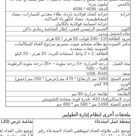
باللمس
مليون مرة؛
الدقة: 4096 * 4096
خزانة
خزانة كشك فولاذية باردة، طلاء معدني للسيارات، مضاد
للمغناطيسية، مضاد للكهرباء الساكنة،
خزانة انسيابية فولاذية بالكامل
اللون
الجسم الرئيسي فضي، إطار الشاشة رمادي داكن
نظام التشغيل
ويندوز
مزود الطاقة
110--240 فولت 50 هرتز / 60 هرتز
مكبر الصوت
مع نظام مضخم صوت ستيريو مزدوج القناة للمكالمات
الصوتية بلغات متعددة
الطاقة: 2 × 2 واط؛ استجابة التردد: 20 هرتز - 20 كيلو
هرتز
بيئة العمل
درجة الحرارة: +5 درجة مئوية ~ +35 درجة مئوية الرطوبة:
40% ~ 80%
منفذ
USB، RJ45
حجم المنتج
1450 مم (ارتفاع) * 470 مم (عرض) * 250 مم (عمق)
الوزن
39 كجم
الصافي
الطابعة
طابعة حرارية 80 مم
تردد لاسلكي
قناة 433، قدرة قوية مضادة للتشويش
حجم التعبئة
1490 مم * 580 مم * 490 مم
ملحقات أخرى لنظام إدارة الطوابير
محطة عمل استدعاء
شاشة عرض LED للعداد
توضع على طاولة العداد لموظفي العداد لاستدعاء رقم
توضع على العداد ل
التذكرة بـ 21 زرًا
8 أرقام، ملصق رقم العداد أمام رقم الطابور