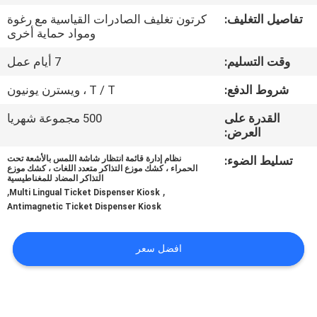
تفاصيل التغليف:
كرتون تغليف الصادرات القياسية مع رغوة
مراقبة
ومواد حماية أخرى
الجودة
وقت التسليم:
7 أيام عمل
شروط الدفع:
T / T ، ويسترن يونيون
اتصل
القدرة على
500 مجموعة شهريا
بنا
العرض:
تسليط الضوء:
نظام إدارة قائمة انتظار شاشة اللمس بالأشعة تحت
أخبار
الحمراء ، كشك موزع التذاكر متعدد اللغات ، كشك موزع
التذاكر المضاد للمغناطيسية
,
,
Multi Lingual Ticket Dispenser Kiosk
Antimagnetic Ticket Dispenser Kiosk
اطلب
اقتباس
افضل سعر
خريطة
الموقع