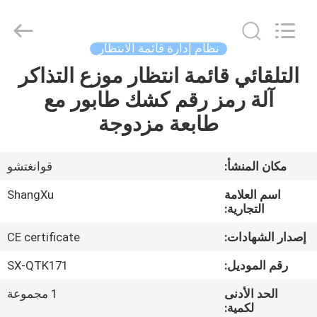
الانتظار
supplier.
Copyright
©
2020
نظام إدارة قائمة الانتظار
-
2026
Guangzhou
التلقائي قائمة انتظار موزع التذاكر
الصفحة
ShangXu
Technology
آلة رمز رقم كشك طابور مع
الرئيسية
Co.,Ltd.
All
Rights
طابعة مزدوجة
Reserved.
Developed
منتجات
by
ECER
مكان المنشأ:
قوانغتشو
معلومات
اسم العلامة
ShangXu
عنا
التجارية:
إصدار الشهادات:
CE certificate
جولة
رقم الموديل:
SX-QTK171
في
الحد الأدنى
1 مجموعة
المعمل
لكمية: