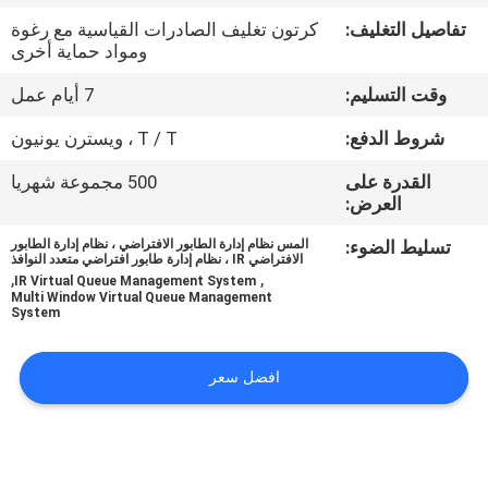
تفاصيل التغليف:
كرتون تغليف الصادرات القياسية مع رغوة
مراقبة
ومواد حماية أخرى
الجودة
وقت التسليم:
7 أيام عمل
شروط الدفع:
T / T ، ويسترن يونيون
اتصل
القدرة على
500 مجموعة شهريا
بنا
العرض:
تسليط الضوء:
المس نظام إدارة الطابور الافتراضي ، نظام إدارة الطابور
أخبار
الافتراضي IR ، نظام إدارة طابور افتراضي متعدد النوافذ
,
,
IR Virtual Queue Management System
Multi Window Virtual Queue Management
System
اطلب
اقتباس
افضل سعر
خريطة
الموقع