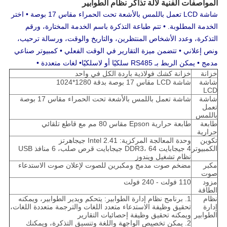
المواصفات الفنية لآلة تذاكر نظام الطوابير
شاشة LCD تعمل باللمس بالأشعة تحت الحمراء مقاس 17 بوصة • اختر
الخدمة المطلوبة. • تتم طباعة التذكرة باسم الخدمة المختارة، ورقم
التذكرة، وعدد الأشخاص المنتظرين، والتاريخ والوقت، ورسالة ترحيب،
ونص إعلاني • تتضمن ميزة التقارير في الوقت الفعلي • كمبيوتر صناعي
مدمج • يمكن الربط بـ RS485 سلكيًا أو لاسلكيًا
• لغات متعددة •
خزانة
خزانة كشك فولاذية باردة الكل في واحد
شاشة
شاشة LCD مقاس 17 بوصة بدقة 1280*1024
LCD
شاشة
شاشة تعمل باللمس بالأشعة تحت الحمراء مقاس 17 بوصة
تعمل
باللمس
طابعة
طابعة حرارية Epson مقاس 80 مم مع قاطع تلقائي
حرارية
تكوين
وحدة المعالجة المركزية: Intel 2.41 جيجاهرتز
الكمبيوتر
4 جيجابايت DDR3، 64 جيجابايت قرص صلب، 6 منافذ USB
نظام تشغيل ويندوز
مكبر
مضخم صوت مدمج ومكبرين للصوت لإعلان صوت الاستدعاء
صوت
مزود
110 فولت - 240 فولت
الطاقة
نظام
1. برنامج نظام إدارة الطوابير: يتحكم ويدير الطوابير، ويمكنه
إدارة
تحقيق وظيفة الاستدعاء متعدد اللغات والترجمة متعددة اللغات،
الطوابير
ويمكنه تحقيق وظيفة إحصائيات التقارير
2. يمكن تخصيص الواجهة واللغة وتنسيق التذكرة، ويمكنك