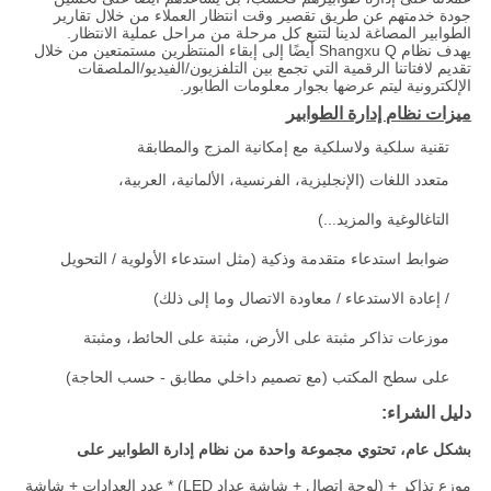
جودة خدمتهم عن طريق تقصير وقت انتظار العملاء من خلال تقارير
الطوابير المصاغة لدينا لتتبع كل مرحلة من مراحل عملية الانتظار.
يهدف نظام Shangxu Q أيضًا إلى إبقاء المنتظرين مستمتعين من خلال
تقديم لافتاتنا الرقمية التي تجمع بين التلفزيون/الفيديو/الملصقات
الإلكترونية ليتم عرضها بجوار معلومات الطابور.
ميزات نظام إدارة الطوابير
تقنية سلكية ولاسلكية مع إمكانية المزج والمطابقة
متعدد اللغات (الإنجليزية، الفرنسية، الألمانية، العربية،
التاغالوغية والمزيد...)
ضوابط استدعاء متقدمة وذكية (مثل استدعاء الأولوية / التحويل
/ إعادة الاستدعاء / معاودة الاتصال وما إلى ذلك)
موزعات تذاكر مثبتة على الأرض، مثبتة على الحائط، ومثبتة
على سطح المكتب (مع تصميم داخلي مطابق - حسب الحاجة)
دليل الشراء:
بشكل عام، تحتوي مجموعة واحدة من نظام إدارة الطوابير على
موزع تذاكر + (لوحة اتصال + شاشة عداد LED) * عدد العدادات + شاشة