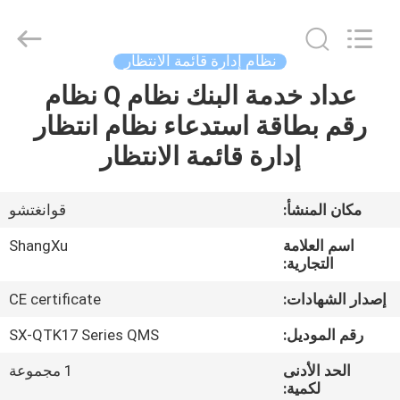
الانتظار
supplier.
Copyright
©
2020
نظام إدارة قائمة الانتظار
-
2026
Guangzhou
عداد خدمة البنك نظام Q نظام
الصفحة
ShangXu
Technology
رقم بطاقة استدعاء نظام انتظار
الرئيسية
Co.,Ltd.
All
Rights
إدارة قائمة الانتظار
Reserved.
Developed
منتجات
by
ECER
مكان المنشأ:
قوانغتشو
معلومات
اسم العلامة
ShangXu
عنا
التجارية:
إصدار الشهادات:
CE certificate
جولة
رقم الموديل:
SX-QTK17 Series QMS
في
الحد الأدنى
1 مجموعة
المعمل
لكمية: