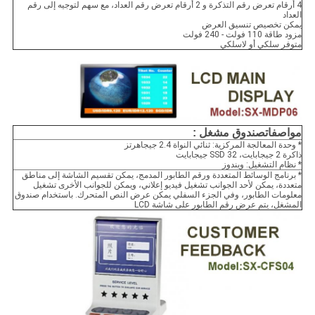
4 أرقام تعرض رقم التذكرة و 2 أرقام تعرض رقم العداد، مع سهم لتوجيه إلى رقم
العداد
يمكن تخصيص تنسيق العرض
مزود طاقة 110 فولت - 240 فولت
متوفر سلكي أو لاسلكي
مواصفات
صندوق مشغل
:
* وحدة المعالجة المركزية: ثنائي النواة 2.4 جيجاهرتز
ذاكرة 2 جيجابايت، SSD 32 جيجابايت
* نظام التشغيل: ويندوز
* برنامج الوسائط المتعددة ورقم الطابور المدمج، يمكن تقسيم الشاشة إلى مناطق
متعددة، يمكن لأحد الجوانب تشغيل فيديو إعلاني، ويمكن للجوانب الأخرى تشغيل
معلومات الطابور، وفي الجزء السفلي يمكن عرض النص المتحرك. باستخدام صندوق
المشغل، يتم عرض رقم الطابور على شاشة LCD