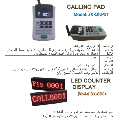
زر ضغط
21 زر متعدد الوظائف
شاشة
شاشة LCD مكونة من 8 أرقام، تعرض 5 أرقام رقم تذكرة العميل الذي تم
LCD
الاتصال به، وتعرض 3 أرقام لعدد العملاء المنتظرين.
مزود
5 فولت
الطاقة
الاتصال
سلكي أو لاسلكي
زر متعدد
"اتصال"، "إعادة اتصال"، "تحويل"، "تخزين الطابور والاتصال مرة أخرى"،
الوظائف
"تذكير بوقت الخدمة"، "مسح"، إلخ.
مواصفات شاشة عرض LED للعداد:
شاشة عرض LED للعداد باللون الأحمر مكونة من 8 أرقام