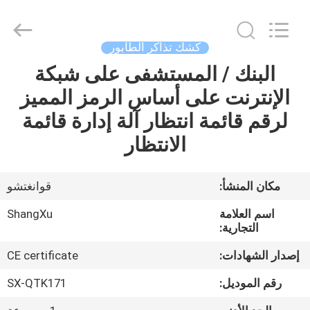
supplier.
Copyright
©
2020
-
كشك تذاكر الطابور
2026
Guangzhou
ShangXu
البنك / المستشفى على شبكة
الصفحة
Technology
Co.,Ltd.
الإنترنت على أساس الرمز المميز
الرئيسية
All
Rights
Reserved.
لرقم قائمة انتظار آلة إدارة قائمة
Developed
by
منتجات
الانتظار
ECER
معلومات
مكان المنشأ:
قوانغتشو
عنا
اسم العلامة
ShangXu
التجارية:
جولة
إصدار الشهادات:
CE certificate
في
رقم الموديل:
SX-QTK171
المعمل