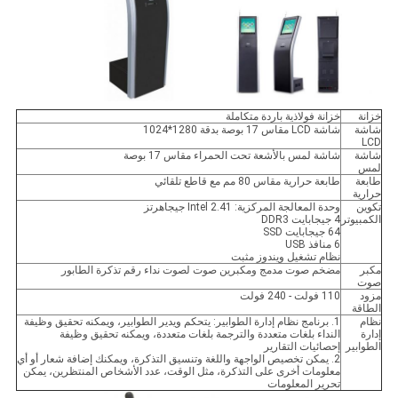
خزانة
خزانة فولاذية باردة متكاملة
شاشة
شاشة LCD مقاس 17 بوصة بدقة 1280*1024
LCD
شاشة
شاشة لمس بالأشعة تحت الحمراء مقاس 17 بوصة
لمس
طابعة
طابعة حرارية مقاس 80 مم مع قاطع تلقائي
حرارية
تكوين
وحدة المعالجة المركزية: Intel 2.41 جيجاهرتز
الكمبيوتر
4 جيجابايت DDR3
64 جيجابايت SSD
6 منافذ USB
نظام تشغيل ويندوز مثبت
مكبر
مضخم صوت مدمج ومكبرين صوت لصوت نداء رقم تذكرة الطابور
صوت
مزود
110 فولت - 240 فولت
الطاقة
نظام
1. برنامج نظام إدارة الطوابير: يتحكم ويدير الطوابير، ويمكنه تحقيق وظيفة
إدارة
النداء بلغات متعددة والترجمة بلغات متعددة، ويمكنه تحقيق وظيفة
الطوابير
إحصائيات التقارير
2. يمكن تخصيص الواجهة واللغة وتنسيق التذكرة، ويمكنك إضافة شعار أو أي
معلومات أخرى على التذكرة، مثل الوقت، عدد الأشخاص المنتظرين، يمكن
تحرير المعلومات