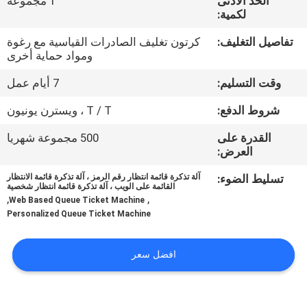
الحد الأدنى
1 مجموعة
لكمية:
مراقبة
تفاصيل التغليف:
كرتون تغليف الصادرات القياسية مع رغوة
الجودة
ومواد حماية أخرى
وقت التسليم:
7 أيام عمل
اتصل
شروط الدفع:
T / T ، ويسترن يونيون
بنا
القدرة على
500 مجموعة شهريا
العرض:
أخبار
تسليط الضوء:
آلة تذكرة قائمة انتظار رقم الرمز ، آلة تذكرة قائمة الانتظار
القائمة على الويب ، آلة تذكرة قائمة انتظار شخصية
,
,
Web Based Queue Ticket Machine
اطلب
Personalized Queue Ticket Machine
اقتباس
افضل سعر
خريطة
الموقع