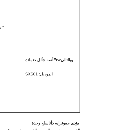
* يمكن تث
وبالتالي
tw
F
أ
ص
ه
ج
أ
ل
ل
ضمادة
الموديل: SXS01
يؤدى
ج
عون
ر
إيه
د
أنا
س
ل
ع
وحدة