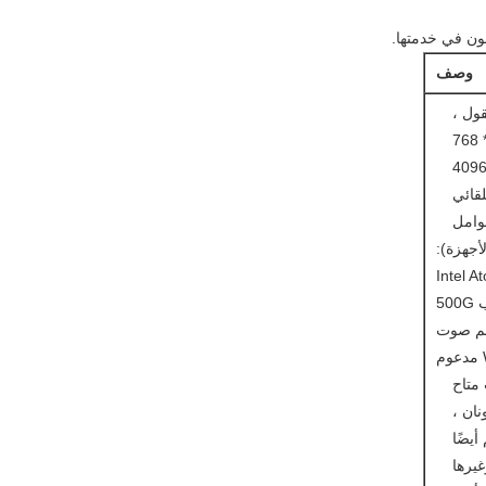
بون في خدمتها.
وصف
ول ،
عوامل
لأجهزة):
م صوت
نان ،
أيضًا
يرها