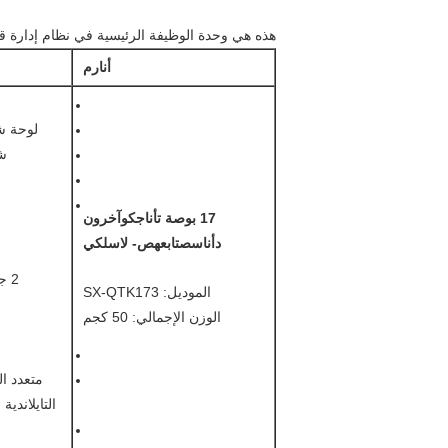
هذه هي وحدة الوظيفة الرئيسية في نظام إدارة قا
أنا
ر
م
لوحة شاشة LCD: شاشة LCD صناعية 17 بوصة
شاشة 
17 بوصة
ت
أنا
ج
ك
وآخرون
د
أنا
س
ص
تابع
ه
ص
- لاسلكي
2 جيجابايت DDR3 بطاقة الذاكرة ، 4 منفذ USB ؛ 2 * منفذ RS232 ، القرص الصلب 500G
الموديل: SX-QTK173
الوزن الإجمالي: 50 كجم
متعدد ال
التايلاندية