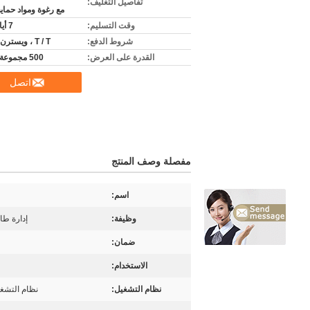
تفاصيل التغليف:
مع رغوة ومواد حماي
وقت التسليم:
7 أيام عمل
شروط الدفع:
T / T ، ويسترن يونيون
القدرة على العرض:
500 مجموعة شهريا
اتصل
مفصلة وصف المنتج
اسم:
وظيفة:
إدارة طاب
ضمان:
الاستخدام:
نظام التشغيل:
نظام التشغيل  XP / Windows 7