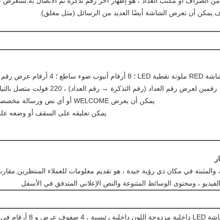
ف.يمكن أن تعرض الشاشة أيضًا العديد من الرسائل (مثل مغلق).
F3.75 شاشة RED ملونة نقطية LED ؛ 8 أرقام أنبوب ضوء ساطع
رقمين لعرض رقم العداد (رقم التذكرة → رقم العداد) ، 220 فولت متصل بالتيار المتردد
يمكن أن يعرض WELCOME أو أي نص ورسالة مخصصة أخرى ؛
يمكن تعليقه على السقف أو وضعه على
ا
ر
فيديو ، ومحتوى الوسائط المتنوعة والنص الإعلاني المتدفق في الأسفل
* F5.0 شاشة LED داخلية مزدوجة اللون داخلية ر