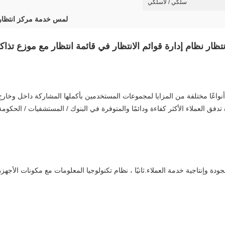
سلكي / لاسلكي
لمس خدمة مركز انتظار 
انتظار نظام إدارة قوائم الانتظار في قائمة انتظار مع موزع ت
وفر Shangxu Queue Management System أنواعًا مختلفة من المزايا لمجموعات المستخدمين بأكملها المشا
ة تدفق العملاء الأكثر كفاءة ودائمًا والمتوفرة في البنوك / المستشفيات / الحكو
جودة وإنتاجية خدمة العملاء.ثانيًا ، نظام تكنولوجيا المعلومات مع مكونات الأجهزة