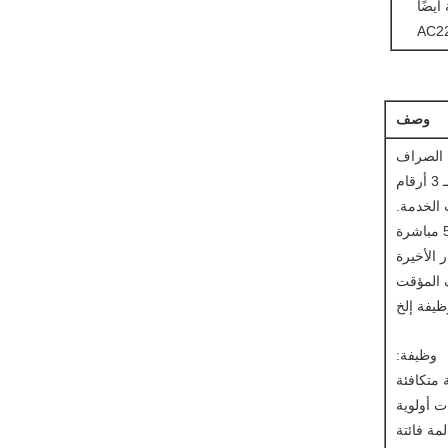
أيضًا
وصف
 الصراف
* يمكن أن تعرض شاشة LCD المكونة من 8 أرقام و 5 أرقام رقم قائمة الانتظار ويمكن لـ 3 أرقام
الخدمة.
ف المؤقت
ظيفة إلخ
وظيفة: