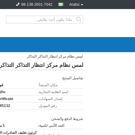
86-138-2601-7042
Arabic
لمس نظام مركز انتظار التذاكر التذاكر
لمس نظام مركز انتظار التذاكر التذاكر
تفاصيل المنتج:
مكان المنشأ:
قو
اسم العلامة التجارية:
gXu
إصدار الشهادات:
tificate
رقم الموديل:
MS132
شروط الدفع والشحن:
الحد الأدنى لكمية:
1 مجموعة
كرتون تغليف الصادرات ال