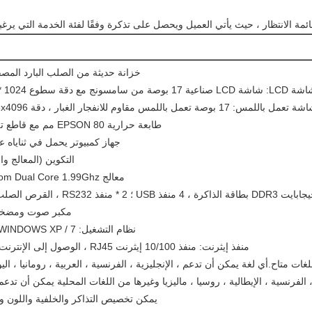
ئمة الانتظار ، حيث يأتي العميل ويحصل على تذكرة وفقًا لفئة الخدمة التي يرغ
خزانة حديثة من الصلب البارد المصق
 من سامسونج مع دقة سطوع 1024 * 768
تعمل باللمس: 17 بوصة تعمل باللمس مقاوم للانفجار الغبار ، دقة 4096x4096
طابعة حرارية EPSON 80 مم مع قاطع تلقائي
جهاز كمبيوتر يحمل في ثناياه 
التكوين (المعالج وا
معالج Intel Atom Dual Core 1.99Ghz
مكبر صوت ومضخ
نظام التشغيل: WINDOWS XP / 7 مدعوم
منفذ إيثرنت: منفذ 10/100 إيثرنت RJ45 ، الوصول إلى الإنترنت متاح
لغات متاح.أي لغة يمكن أن تدعم ، الإنجليزية ، الفرنسية ، العربية ، رومانيا ، اليو
 ، الفرنسية ، الإيطالية ، روسيا ، ماليزيا وغيرها من اللغات المحلية يمكن أن تدعم 
يمكن تخصيص التذاكر والخلفية واللون وغ