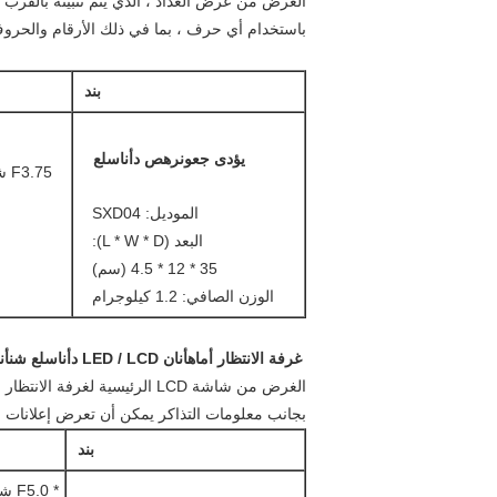
باستخدام أي حرف ، بما في ذلك الأرقام والحرو
بند
يؤدى
ج
عون
ر
ه
ص
د
أنا
س
ل
ع
الموديل: SXD04
البعد (L * W * D):
35 * 12 * 4.5 (سم)
الوزن الصافي: 1.2 كيلوجرام
غرفة الانتظار
أماه
أنا
ن
LED / LCD
د
أنا
س
ل
ع
ش
ن
أن
بجانب معلومات التذاكر يمكن أن تعرض إعلانات ال
بند