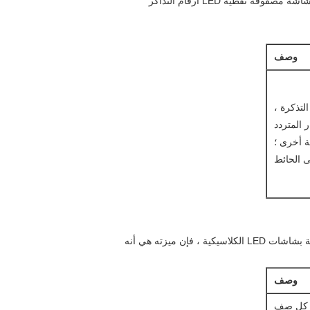
الغرض من عرض العداد ، الذي يتم تثبيته بالقرب من الصراف أو مكتب العداد ، هو إظهار آخر رقم تذكرة تم الاتصال به.ستعرض شاشة مصفوفة نقطية LED أرقام التذاكر
وصف
 ؛ 4 أرقام عرض رقم التذكرة ،
 الحائط
الغرض من شاشة LCD الرئيسية لغرفة الانتظار ، والمثبتة في مكان ذي رؤية جيدة ، هو تقديم معلومات للعملاء المنتظرين.مقارنة بشاشات LED الكلاسيكية ، فإن ميزته هي أنه
وصف
ئيسية ، 4 صفوف عرض و 8 أرقام في كل صف