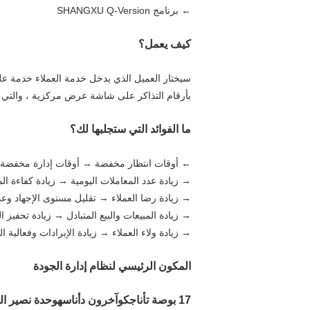
← برنامج SHANGXU Q-Version
كيف يعمل؟
سيختار العميل الذي يدخل خدمة العملاء خدمة على
بأرقام التذاكر على شاشة عرض مركزية ، والتي ي
ما الفوائد التي ستجلبها لك؟
← أوقات انتظار مخفضة → أوقات إدارة مخفضة
→ زيادة عدد المعاملات اليومية → زيادة كفاءة ا
→ زيادة رضا العملاء → تقليل مستوى الإجهاد وع
→ زيادة المبيعات والبيع المتبادل → زيادة تحفيز 
→ زيادة ولاء العملاء → زيادة الإيرادات وفعالية ال
المكون الرئيسي لنظام إدارة الجودة
17 بوصة
ت
أنا
ج
ك
وآخرون
د
أنا
س
ه
وحدة نصير
المو