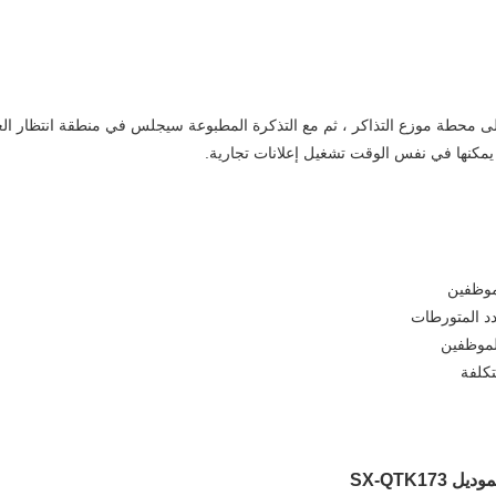
 محطة موزع التذاكر ، ثم مع التذكرة المطبوعة سيجلس في منطقة انتظار العميل.
مكنها في نفس الوقت تشغيل إعلانات تجارية.
لموظفين
دد المتورطات
الموظفين
تكلفة
ديل SX-QTK173