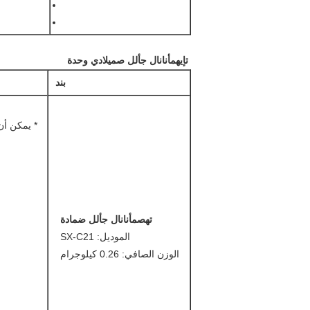
ت
إيه
م
أنا
نال
ج
أ
ل
ل
ص
ميلادي
وحدة
بند
ت
ه
ص
م
أنا
نال
ج
أ
ل
ل
ضمادة
الموديل: SX-C21
الوزن الصافي: 0.26 كيلوجرام