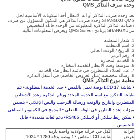
وحدة صرف التذاكر QMS
تعد وحدة صرف التذاكر أو آلة الانتظار أحد المكونات الأساسية لحل
SHANGXU QMS.وحدة صرف التذاكر هي المكون المسؤول عن صرف
/ طباعة التذاكر.التذكرة المطبوعة من الوحدة قابلة للتخصيص
من
SHANGXU
برنامج QMS Server ويعرض المعلومات التالية:
1. شعار المنظمة
2. اسم المنظمة
3. التاريخ / الوقت الحالي
4. رقم الرمز
5. الخدمة المختارة
6. متوسط ​​وقت الانتظار للخدمة المختارة
7. عدد العملاء المنتظرين في قائمة انتظار هذه الخدمة
8. رسالة مخصصة (مثل العروض الخاصة) في أسفل التذكرة
معلمة موزع التذاكر QMS
• شاشة LCD 17 بوصة تعمل باللمس • حدد الخدمة المطلوبة.• تتم
طباعة التذكرة مع اسم الخدمة المحدد ورقم التذكرة وعدد الأشخاص
المنتظرين والتاريخ والوقت ورسالة الترحيب والنص الإعلاني • يتضمن
ميزات إعداد التقارير في الوقت الفعلي.• المدمج في الكمبيوتر الصناعي
• يمكن ربط سلكي أو لاسلكي RS485
• دعم لغات متعددة
• قابل
للتخصيص
خزانة
الكل في خزانة فولاذية واحدة باردة
عرض
شاشة LCD مقاس 17 بوصة بدقة 1280 * 1024