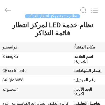
Copyright
©
2020
-
2026
نظام خدمة مركز انتظار التذاكر
Guangzhou
ShangXu
نظام خدمة LED لمركز انتظار
الصفحة
Technology
Co.,Ltd.
All
قائمة التذاكر
الرئيسية
Rights
Reserved.
Developed
by
ECER
منتجات
مكان المنشأ:
قوانغتشو
اسم العلامة
ShangXu
معلومات
التجارية:
عنا
إصدار الشهادات:
CE certificate
رقم الموديل:
SX-QMS058
جولة
الحد الأدنى
1 مجموعة
في
لكمية:
المعمل
تفاصيل التغليف:
كرتون تغليف الصادرات القياسية مع رغوة