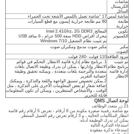
شاشات
الكريستال
السائل
شاشة لمس
17 "شاشة تعمل باللمس الأشعة تحت الحمراء
طابعة
80 مم طابعة حرارية إبسون مع قطع السيارات
حرارية
تكوين
المعالج: Intel 2.41Ghz، 2G DDR3
الكمبيوتر
محرك أقراص HDD سعة 500 جرام ، 6 منافذ USB
تم تثبيت نظام التشغيل Windows 7/10
مكبر
مكبر صوت مدمج ومكبران صوت
الصوت
مزود الطاقة
110 فولت -240 فولت
تم تثبيت
1. برنامج نظام إدارة قائمة الانتظار: التحكم في قوائم
برنامج نظام
الانتظار وإدارتها ، يمكن أن يدرك وظيفة الاتصال بلغات
إدارة قائمة
متعددة والترجمة بلغات متعددة ، ويمكنه تحقيق وظيفة
الانتظار
إحصائية التقرير
2.يمكن تخصيص تنسيق الواجهة واللغة والتذكرة ، ويمكنك
إضافة شعار أو بعض المعلومات الأخرى على التذكرة ، مثل
الوقت ، والأشخاص المنتظرين ، ويمكن أن تكون المعلومات
قابلة للتحرير
لوحة اتصال QMS
21 زر متعدد الوظائف
مع شاشة رقمية صغيرة مكونة من 8 أرقام ، تعرض 5 أرقام رقم قائمة
انتظار المكالمات الحالية ، و 3 أرقام تعرض رقم العميل المنتظر.
يمكن أن تدرك الوظيفة أدناه:
استدعاء التذكرة التالية
استدعاء تذكرة مفقودة