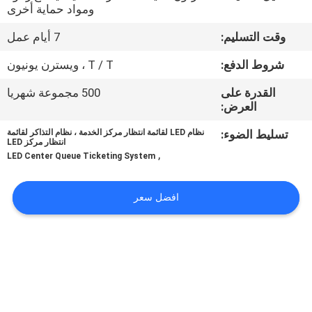
ومواد حماية أخرى
مراقبة
وقت التسليم:
7 أيام عمل
الجودة
شروط الدفع:
T / T ، ويسترن يونيون
القدرة على
500 مجموعة شهريا
اتصل
العرض:
بنا
تسليط الضوء:
نظام LED لقائمة انتظار مركز الخدمة ، نظام التذاكر لقائمة
انتظار مركز LED
,
LED Center Queue Ticketing System
أخبار
افضل سعر
اطلب
اقتباس
خريطة
الموقع