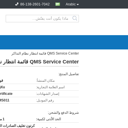
86-138-2601-7042
Arabic
QMS Service Center قائمة انتظار نظام التذاكر
QMS Service Center قائمة انتظار نظام التذاكر
تفاصيل المنتج:
مكان المنشأ:
قو
اسم العلامة التجارية:
gXu
إصدار الشهادات:
tificate
رقم الموديل:
MS011
شروط الدفع والشحن:
الحد الأدنى لكمية:
1 مجموعة
كرتون تغليف الصادرات ال