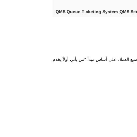
QMS Queue Ticketing System
QMS Ser
,
يع العملاء على أساس مبدأ "من يأتي أولاً يخدم