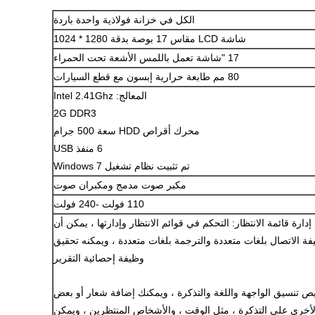
الكل في خزانة فولاذية واحدة باردة
شاشة LCD مقاس 17 بوصة بدقة 1280 * 1024
17 "شاشة تعمل باللمس الأشعة تحت الحمراء
80 مم طابعة حرارية إبسون مع قطع السيارات
المعالج: Intel 2.41Ghz
2G DDR3
محرك أقراص HDD سعة 500 جرام
6 منفذ USB
تم تثبيت نظام تشغيل Windows 7
مكبر صوت مدمج ومكبران صوت
110 فولت -240 فولت
 إدارة قائمة الانتظار: التحكم في قوائم الانتظار وإدارتها ، يمكن أن
ة الاتصال بلغات متعددة والترجمة بلغات متعددة ، ويمكنه تحقيق
وظيفة إحصائية التقرير
ص تنسيق الواجهة واللغة والتذكرة ، ويمكنك إضافة شعار أو بعض
لأخرى على التذكرة ، مثل الوقت ، والأشخاص المنتظرين ، ويمكن