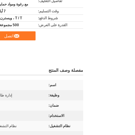
تفاصيل التغليف:
مع رغوة ومواد حماي
وقت التسليم:
7 أيام عمل
شروط الدفع:
T / T ، ويسترن يونيون
القدرة على العرض:
500 مجموعة شهريا
اتصل
مفصلة وصف المنتج
اسم:
وظيفة:
إدارة طاب
ضمان:
الاستخدام:
نظام التشغيل:
نظام التشغيل  XP / Windows 7