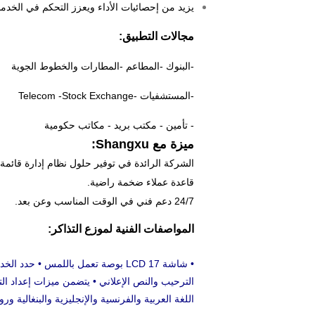
يزيد من إحصائيات الأداء ويعزز التحكم في الخدم
مجالات التطبيق:
-البنوك -المطاعم -المطارات والخطوط الجوية
-المستشفيات -Telecom -Stock Exchange
- تأمين - مكتب بريد - مكاتب حكومية
ميزة مع Shangxu:
الشركة الرائدة في توفير حلول نظام إدارة قائمة 
قاعدة عملاء ضخمة راضية.
24/7 دعم فني في الوقت المناسب وعن بعد.
المواصفات الفنية لموزع التذاكر:
• شاشة LCD 17 بوصة تعمل باللمس •
الترحيب والنص الإعلاني • يتضمن ميزات إعداد الت
اللغة العربية والفرنسية والإنجليزية والبنغالية وروس