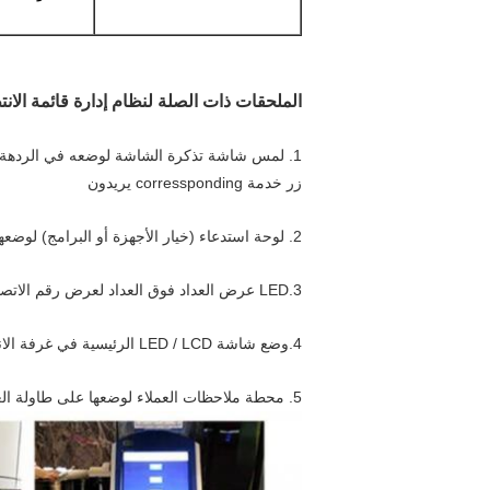
الملحقات ذات الصلة لنظام إدارة قائمة الانت
1. لمس شاشة تذكرة الشاشة لوضعه في الردهة للعملاء أخذ تذكرة برقم مميز عبر لمس
زر خدمة corressponding يريدون
2. لوحة استدعاء (خيار الأجهزة أو البرامج) لوضعها في طاولة العداد للموظفين الذين يتصلون برقم التذكرة
3.LED عرض العداد فوق العداد لعرض رقم الاتصال الحالي
4.وضع شاشة LED / LCD الرئيسية في غرفة الانتظار لعرض رقم قائمة الانتظار المركزية من جميع العدادات للإشارة إلى العميل في حالة فقد دوره
5. محطة ملاحظات العملاء لوضعها على طاولة العداد للعملاء التعليق على مستوى خدمة الموظفين لتحسين خدمة الموظفين