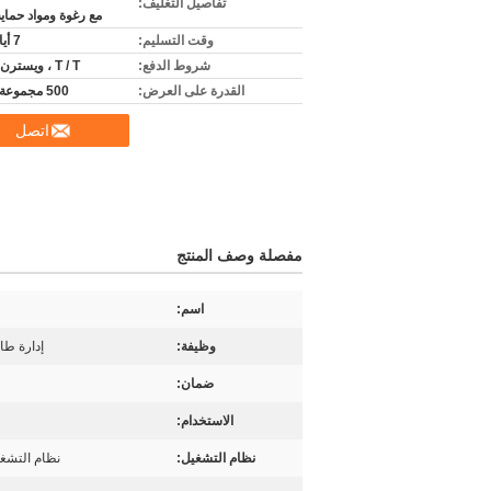
تفاصيل التغليف:
مع رغوة ومواد حماي
وقت التسليم:
7 أيام عمل
شروط الدفع:
T / T ، ويسترن يونيون
القدرة على العرض:
500 مجموعة شهريا
اتصل
مفصلة وصف المنتج
اسم:
وظيفة:
إدارة طاب
ضمان:
الاستخدام:
نظام التشغيل:
نظام التشغيل  XP / Windows 7