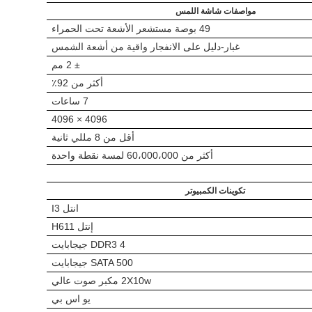
مواصفات شاشة اللمس
49 بوصة مستشعر الأشعة تحت الحمراء
غبار
-
دليل على الانفجار واقية من أشعة الشمس
± 2 مم
أكثر من 92٪
7 ساعات
4096 × 4096
أقل من 8 مللي ثانية
أكثر من 60،000،000 لمسة نقطة واحدة
تكوينات الكمبيوتر
انتل I3
إنتل H611
DDR3 4 جيجابايت
SATA 500 جيجابايت
2X10w مكبر صوت عالي
يو اس بي