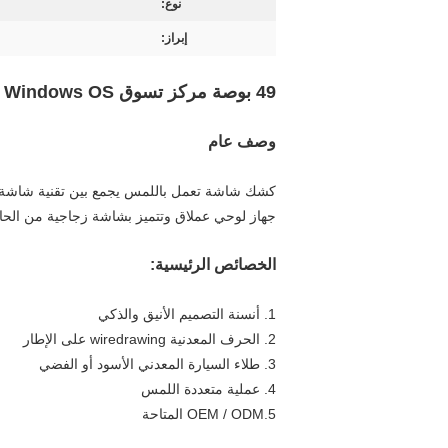
نوع:
إبراز:
49 بوصة مركز تسوق Windows OS الكل في واحد المعلومات التفاعلية شاشة تعمل باللمس كشك
وصف عام
كشك شاشة تعمل باللمس يجمع بين تقنية شاشة 
جهاز لوحي عملاق وتتميز بشاشة زجاجية من الحافة
الخصائص الرئيسية:
1. أنسنة التصميم الأنيق والذكي
2. الحرف المعدنية wiredrawing على الإطار
3. طلاء السيارة المعدني الأسود أو الفضي
4. عملية متعددة اللمس
5.OEM / ODM المتاحة