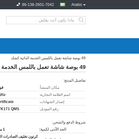
86-138-2601-7042
Arabic
49 بوصة شاشة تعمل باللمس الخدمة الذاتية كشك
49 بوصة شاشة تعمل باللمس الخدمة الذاتية كشك
تفاصيل المنتج:
مكان المنشأ:
قو
اسم العلامة التجارية:
gXu
إصدار الشهادات:
tificate
رقم الموديل:
TK171 QMS
شروط الدفع والشحن:
الحد الأدنى لكمية:
1 مجموعة
كرتون تغليف الصادرات ال