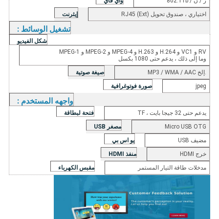
802.11b / ز / ن
واي فاي
اختياري ، صندوق تحويل RJ45 (Ext)
إيثرنت
تشغيل الوسائط
:
شكل الفيديو
MPEG-1 و MPEG-2 و MPEG-4 و H.263 و H.264 و VC1 و RV
وما إلى ذلك ، يدعم حتى 1080 بكسل
MP3 / WMA / AAC إلخ.
صيغة صوتية
jpeg
صورة فوتوغرافية
واجهه المستخدم
:
TF ، يدعم حتى 32 جيجا بايت
فتحة لبطاقة
Micro USB OTG
USB مصغر
مضيف USB
يو اس بي
خرج HDMI
منفذ HDMI
مدخلات طاقة التيار المستمر
مقبس الكهرباء