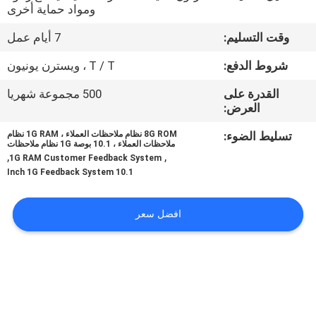
ومواد حماية أخرى
مراقبة
وقت التسليم:
7 أيام عمل
الجودة
شروط الدفع:
T / T ، ويسترن يونيون
القدرة على
500 مجموعة شهريا
اتصل
العرض:
بنا
تسليط الضوء:
8G ROM نظام ملاحظات العملاء ، 1G RAM نظام
ملاحظات العملاء ، 10.1 بوصة 1G نظام ملاحظات
,
,
1G RAM Customer Feedback System
أخبار
10.1 Inch 1G Feedback System
اطلب
افضل سعر
اقتباس
خريطة
الموقع