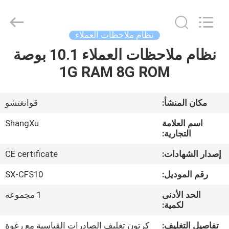
Copyright
©
2020
-
2026
نظام ملاحظات العملاء
Guangzhou
ShangXu
Technology
نظام ملاحظات العملاء 10.1 بوصة
الصفحة
Co.,Ltd.
All
1G RAM 8G ROM
الرئيسية
Rights
Reserved.
Developed
by
ECER
منتجات
مكان المنشأ:
قوانغتشو
اسم العلامة
ShangXu
معلومات
التجارية:
عنا
إصدار الشهادات:
CE certificate
رقم الموديل:
SX-CFS10
جولة
الحد الأدنى
1 مجموعة
في
لكمية:
المعمل
تفاصيل التغليف:
كرتون تغليف الصادرات القياسية مع رغوة