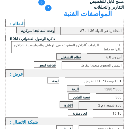
مسح قابل للتخصيص
6
التقارير والتحليلات
7
المواصفات الفنية
النظام
:
اللحاء رباعي النواة A7 ، 1.3G
وحدة المعالجة المركزية
ذاكرة الوصول العشوائي / ROM
1G
الرامات "الذاكرة العشوائية في الهواتف والحواسيب
8G
ذاكرة
للقراءة فقط
أندرويد 6.0
نظام التشغيل
اللمس السعوي متعدد النقاط
شاشة لمس
عرض
:
10.1 بوصة LCD IPS
عرض
لوجة
1280 * 800
الدقة
800
نسبة التباين
250 شمعة / م 2
الانارة
16:10
ابعاد متزنة
شبكة الاتصال
: